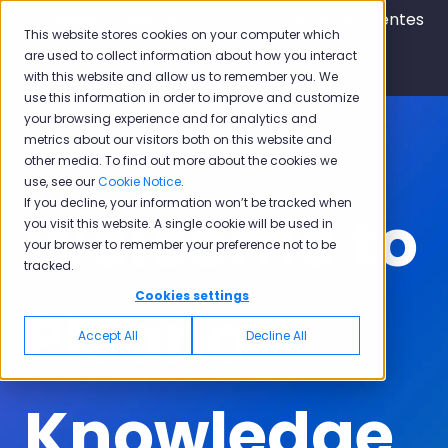
Español - México
Traducciones de Mostrar submen
Portal de clientes
This website stores cookies on your computer which
are used to collect information about how you interact
with this website and allow us to remember you. We
use this information in order to improve and customize
your browsing experience and for analytics and
metrics about our visitors both on this website and
other media. To find out more about the cookies we
use, see our
Cookie Notice
.
If you decline, your information won’t be tracked when
Welcome to
you visit this website. A single cookie will be used in
your browser to remember your preference not to be
tracked.
Cookies settings
Pisano
Accept All
Decline All
Knowledge