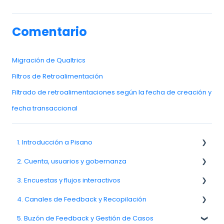
Comentario
Migración de Qualtrics
Filtros de Retroalimentación
Filtrado de retroalimentaciones según la fecha de creación y
fecha transaccional
1. Introducción a Pisano
2. Cuenta, usuarios y gobernanza
1.1. Visión general de la plataforma Pisano
3. Encuestas y flujos interactivos
1.3. Navegación y espacio de trabajo
Equipos, unidades y organización
4. Canales de Feedback y Recopilación
2.6. Notificaciones y preferencias del usuario
3.1. Aspectos básicos de las encuestas
5. Buzón de Feedback y Gestión de Casos
3.2. Creación y gestión de encuestas
4.11. Entrega y rendimiento de canales