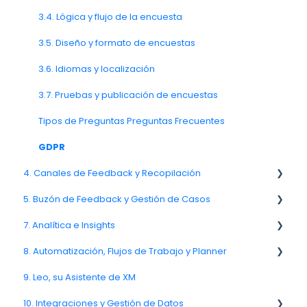
3.4. Lógica y flujo de la encuesta
3.5. Diseño y formato de encuestas
3.6. Idiomas y localización
3.7. Pruebas y publicación de encuestas
Tipos de Preguntas Preguntas Frecuentes
GDPR
4. Canales de Feedback y Recopilación
5. Buzón de Feedback y Gestión de Casos
4.11. Entrega y rendimiento de canales
7. Analítica e Insights
Canal de Enlace
Spam
8. Automatización, Flujos de Trabajo y Planner
Comentario
7.6. Análisis de impulsores
9. Leo, su Asistente de XM
8.2. Reglas y escalamientos
10. Integraciones y Gestión de Datos