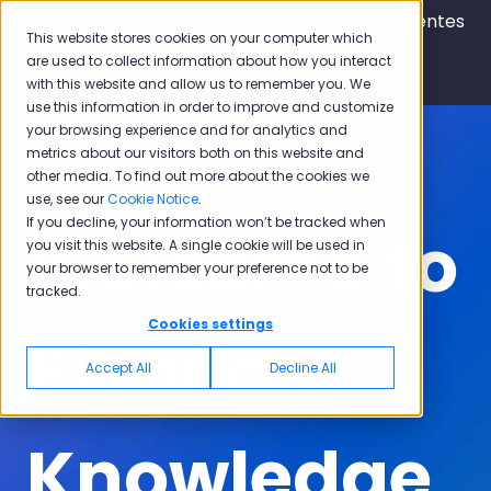
Español - México
Traducciones de Mostrar submen
Portal de clientes
This website stores cookies on your computer which
are used to collect information about how you interact
with this website and allow us to remember you. We
use this information in order to improve and customize
your browsing experience and for analytics and
metrics about our visitors both on this website and
other media. To find out more about the cookies we
use, see our
Cookie Notice
.
If you decline, your information won’t be tracked when
Welcome to
you visit this website. A single cookie will be used in
your browser to remember your preference not to be
tracked.
Cookies settings
Pisano
Accept All
Decline All
Knowledge