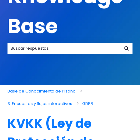
Base
No hay sugerencias porque el campo de búsqueda está va
Base de Conocimiento de Pisano
3. Encuestas y flujos interactivos
GDPR
KVKK (Ley de