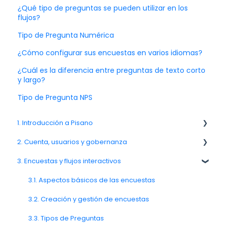
¿Qué tipo de preguntas se pueden utilizar en los
flujos?
Tipo de Pregunta Numérica
¿Cómo configurar sus encuestas en varios idiomas?
¿Cuál es la diferencia entre preguntas de texto corto
y largo?
Tipo de Pregunta NPS
1. Introducción a Pisano
2. Cuenta, usuarios y gobernanza
1.1. Visión general de la plataforma Pisano
3. Encuestas y flujos interactivos
1.3. Navegación y espacio de trabajo
Equipos, unidades y organización
2.6. Notificaciones y preferencias del usuario
3.1. Aspectos básicos de las encuestas
3.2. Creación y gestión de encuestas
3.3. Tipos de Preguntas