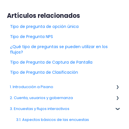
Artículos relacionados
Tipo de pregunta de opción única
Tipo de Pregunta NPS
¿Qué tipo de preguntas se pueden utilizar en los
flujos?
Tipo de Pregunta de Captura de Pantalla
Tipo de Pregunta de Clasificación
1. Introducción a Pisano
2. Cuenta, usuarios y gobernanza
1.1. Visión general de la plataforma Pisano
3. Encuestas y flujos interactivos
1.3. Navegación y espacio de trabajo
Equipos, unidades y organización
2.6. Notificaciones y preferencias del usuario
3.1. Aspectos básicos de las encuestas