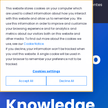
Español - México
Traducciones de Mostrar submen
Portal de clientes
This website stores cookies on your computer which
are used to collect information about how you interact
with this website and allow us to remember you. We
use this information in order to improve and customize
your browsing experience and for analytics and
metrics about our visitors both on this website and
other media. To find out more about the cookies we
use, see our
Cookie Notice
.
If you decline, your information won’t be tracked when
Welcome to
you visit this website. A single cookie will be used in
your browser to remember your preference not to be
tracked.
Cookies settings
Pisano
Accept All
Decline All
Knowledge