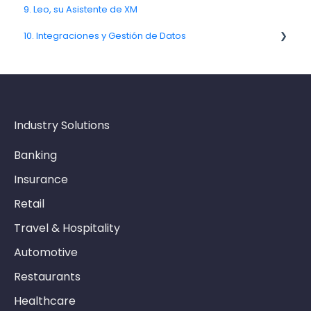
9. Leo, su Asistente de XM
8.2. Reglas y escalamientos
10. Integraciones y Gestión de Datos
10.10. Modelo de datos y metadatos
Industry Solutions
Banking
Insurance
Retail
Travel & Hospitality
Automotive
Restaurants
Healthcare