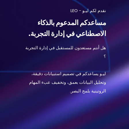
نقدم لكم ليـو - LEO
مساعدكم المدعوم بالذكاء
الاصطناعي في إدارة التجربة.
هل
أنتم
مستعدون
للمستقبل
في
إدارة
التجربة
؟
ليـو
يساعدكم
في
تصميم
استبيانات
دقيقة،
وتحليل
البيانات
بعمق،
وتخفيف
عبء
المهام
الروتينية
بلمح
البصر
.