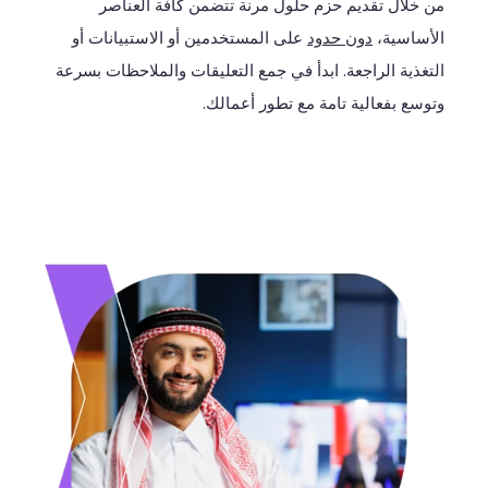
من
خلال
تقديم
حزم
حلول
مرنة
تتضمن
كافة
العناصر
الأساسية،
دون حدود
على المستخدمين أو الاستبيانات أو
التغذية الراجعة
. ا
بدأ
في
جمع
التعليقات
والملاحظات
بسرعة
وتوسع
بفعالية
تامة
مع
تطور
أعمالك
.