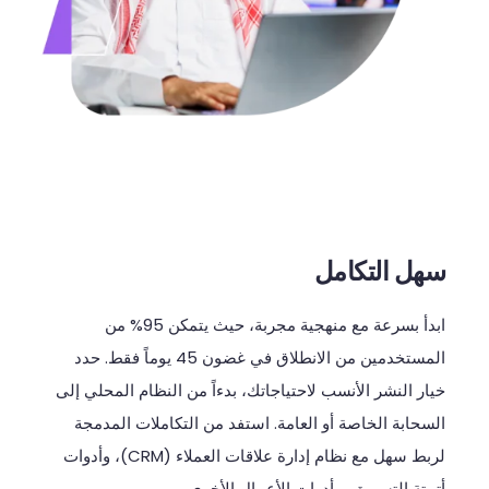
سهل التكامل
ابدأ
بسرعة
مع
منهجية
مجربة،
حيث
يتمكن
95%
من
المستخدمين
من
الانطلاق
في
غضون
45
يوماً
فقط
.
حدد
خيار
النشر
الأنسب
لاحتياجاتك،
بدءاً
من
النظام
المحلي
إلى
السحابة
الخاصة
أو
العامة
.
استفد
من
التكاملات
المدمجة
لربط
سهل
مع
نظام
إدارة
علاقات
العملاء
(CRM)
،
وأدوات
أتمتة
التسويق،
وأدوات
الأعمال
الأخرى
.