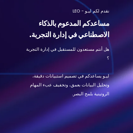
نقدم لكم ليـو - LEO
مساعدكم المدعوم بالذكاء
الاصطناعي في إدارة التجربة.
هل
أنتم
مستعدون
للمستقبل
في
إدارة
التجربة
؟
ليـو
يساعدكم
في
تصميم
استبيانات
دقيقة،
وتحليل
البيانات
بعمق،
وتخفيف
عبء
المهام
الروتينية
بلمح
البصر
.