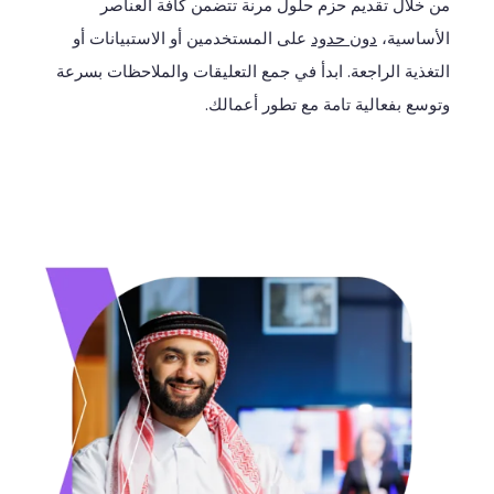
من
خلال
تقديم
حزم
حلول
مرنة
تتضمن
كافة
العناصر
الأساسية،
دون حدود
على المستخدمين أو الاستبيانات أو
التغذية الراجعة
. ا
بدأ
في
جمع
التعليقات
والملاحظات
بسرعة
وتوسع
بفعالية
تامة
مع
تطور
أعمالك
.