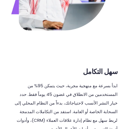
سهل التكامل
ابدأ
بسرعة
مع
منهجية
مجربة،
حيث
يتمكن
95%
من
المستخدمين
من
الانطلاق
في
غضون
45
يوماً
فقط
.
حدد
خيار
النشر
الأنسب
لاحتياجاتك،
بدءاً
من
النظام
المحلي
إلى
السحابة
الخاصة
أو
العامة
.
استفد
من
التكاملات
المدمجة
لربط
سهل
مع
نظام
إدارة
علاقات
العملاء
(CRM)
،
وأدوات
أتمتة
التسويق،
وأدوات
الأعمال
الأخرى
.