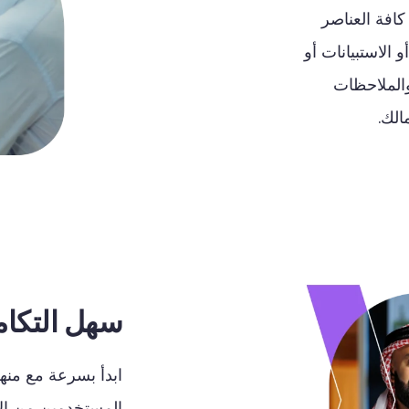
كافة
العناصر
الاستبيانات أو
الملاحظات
الك
.
سهل التكا
ابدأ
بسرعة
مع
منه
المستخدمين
من
ال