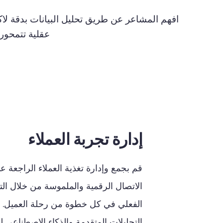
افهم المشاعر عن طريق تحليل البيانات بدقة لا
عقلية تتمحور
إدارة تجربة العملاء
قم
بجمع
وإدارة
تغذية
العملاء
الراجعة
عب
الاتصال
الرقمية
والملموسة
من
خلال
ال
الفعلي
في
كل
خطوة
من
رحلة
العميل
.
التحليلات
المتقدمة
والذكاء
الاصطناعي
ل