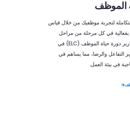
ة الموظف
تكاملة
لتجربة
موظفيك
من
خلال
قياس
بفعالية
في
كل
مرحلة
من
مراحل
رير
دورة
حياة
الموظف
(ELC)
في
يز
التفاعل
والرضا،
مما
يساهم
في
اجية
في
بيئة
العمل
.
ظف