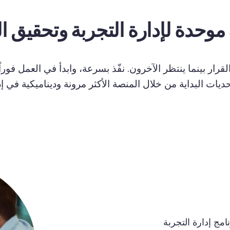
موحدة
لإدارة
التجربة
وتحقيق
ا
لقرار بينما ينتظر الآخرون. نفّذ بسرعة، وابدأ في العمل فور
حديات
البداية
من
خلال
المنصة
الأكثر
مرونة
وديناميكية
في
إ
نامج
إدارة
التجربة