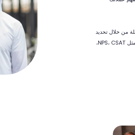
ة
من
خلال
تحديد
ثل
NPS
CSAT
،
،