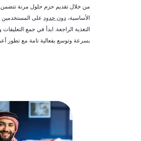
من
خلال
تقديم
حزم
حلول
مرنة
تتضمن
الأساسية،
دون حدود
على المستخدمين أو 
التغذية الراجعة
. ا
بدأ
في
جمع
التعليقات
و
بسرعة
وتوسع
بفعالية
تامة
مع
تطور
أعم