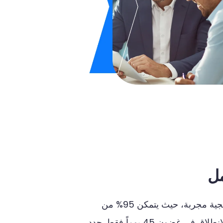
مل
جية
مجربة،
حيث
يتمكن
95%
من
انطلاق
في
غضون
45
يوماً
فقط
.
حدد