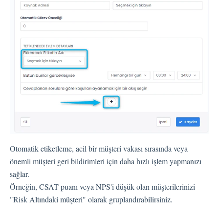
Dil
Akış Sayfaları
Akış Ayarları
Kanallar
Link Kanalı
SMS Kanalı
Kiosk Kanalı
Web Widget Kanalı
E-Posta Kanalı
Otomatik etiketleme, acil bir müşteri vakası sırasında veya
Push Notifikasyon Kanalı
önemli müşteri geri bildirimleri için daha hızlı işlem yapmanızı
CATI
sağlar.
Örneğin, CSAT puanı veya NPS'i düşük olan müşterilerinizi
"Risk Altındaki müşteri" olarak gruplandırabilirsiniz.
İş Akışları