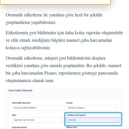
Geri Bildirimler
Otomatik etiketleme ile yanıtlara göre hızlı bir şekilde
gruplandırma yapabilirsiniz.
Spam
Geri Bildirim
Etiketlenmiş geri bildirimler için daha kolay raporlar oluşturabilir
Müşteri Yanıtlama
ve elde etmek istediğiniz bilgileri manuel çaba harcamadan
kolayca sağlayabilirsiniz.
Geri Bildirimlerle İlgili Sorular
Dışarı Aktar
Otomatik etiketleme, müşteri geri bildirimlerini akışlara
Atama
verdikleri yanıtlara göre anında gruplandırır. Bu şekilde, manuel
bir çaba harcamadan Pisano, raporlarınızı gösterge panosunda
oluşturmanıza olanak tanır.
Akışlar
Soru Türleri
Soru Tipleri S.S.S
Butonlar
KVKK