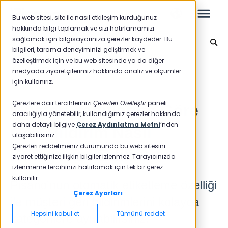
Bu web sitesi, site ile nasıl etkileşim kurduğunuz
hakkında bilgi toplamak ve sizi hatırlamamızı
sağlamak için bilgisayarınıza çerezler kaydeder. Bu
Ayarlar
bilgileri, tarama deneyiminizi geliştirmek ve
özelleştirmek için ve bu web sitesinde ya da diğer
Leo
Ana sayfaya geri dön
medyada ziyaretçilerimiz hakkında analiz ve ölçümler
için kullanırız.
Yeni Başlayanlar İçin
Çerezlere dair tercihlerinizi
Çerezleri Özelleştir
paneli
Müşteri Yanıtlarına Göre
aracılığıyla yönetebilir, kullandığımız çerezler hakkında
daha detaylı bilgiye
Çerez Aydınlatma Metni
’nden
Geri Bildirim Nasıl
ulaşabilirsiniz.
Raporlar
Çerezleri reddetmeniz durumunda bu web sitesini
Kategorize Edilir?
ziyaret ettiğinize ilişkin bilgiler izlenmez. Tarayıcınızda
NPS
izlenmeme tercihinizi hatırlamak için tek bir çerez
kullanılır.
CSAT
Pisano'nun otomatik etiketleme özelliği
Raporlama 2025
Çerez Ayarları
ile müşteri geri bildirimlerini kolayca
Raporlama 2024
Hepsini kabul et
Tümünü reddet
kategorilere ayırabilirsiniz.