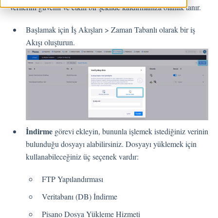
verilerini güvenli ve etkili bir şekilde kaldırmanıza olanak tanır.
Geri Bildirimler
Başlamak için İş Akışları > Zaman Tabanlı olarak bir iş
Spam
Akışı oluşturun.
Geri Bildirim
Müşteri Yanıtlama
Geri Bildirimlerle İlgili Sorular
Dışarı Aktar
Atama
İndirme
görevi ekleyin, bununla işlemek istediğiniz verinin
Akışlar
bulunduğu dosyayı alabilirsiniz. Dosyayı yüklemek için
kullanabileceğiniz üç seçenek vardır:
Soru Türleri
FTP Yapılandırması
Soru Tipleri S.S.S
Butonlar
Veritabanı (DB) İndirme
KVKK
Pisano Dosya Yükleme Hizmeti