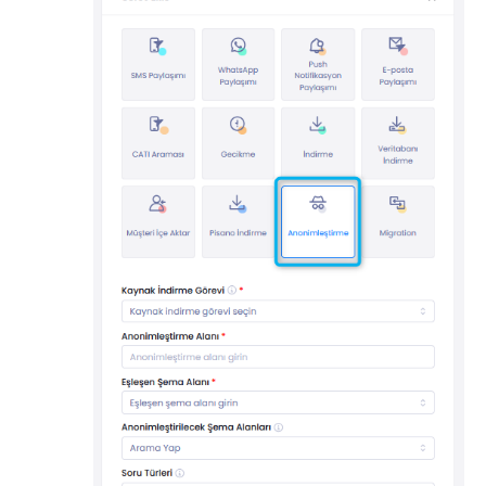
Kişiler
Ayarlar
Otomatik Görevler
Kullanıcı Tipleri
Geri Bildirimler
Etiket Grupları
Kullanıcı Bildirim Ayarları (E-posta, Masaüstü, Mobil)
Kullanıcı daveti
Organizasyonel Yapı
Hesap Ayarları
Kişi Arama
Otomasyon