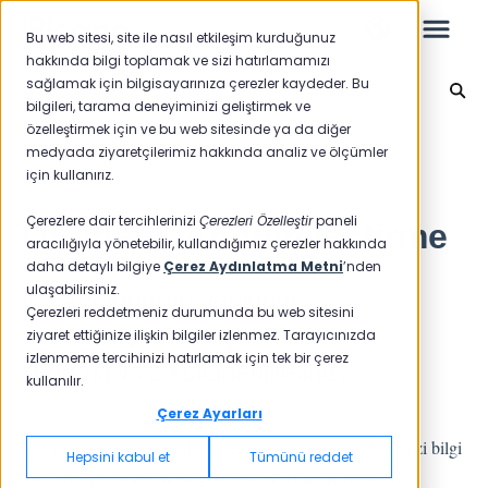
Bu web sitesi, site ile nasıl etkileşim kurduğunuz
hakkında bilgi toplamak ve sizi hatırlamamızı
sağlamak için bilgisayarınıza çerezler kaydeder. Bu
İş Akışları
bilgileri, tarama deneyiminizi geliştirmek ve
özelleştirmek için ve bu web sitesinde ya da diğer
Leo
Ana sayfaya geri dön
medyada ziyaretçilerimiz hakkında analiz ve ölçümler
için kullanırız.
Yeni Başlayanlar İçin
Çerezlere dair tercihlerinizi
Çerezleri Özelleştir
paneli
Otomatik Anonimleştirme
aracılığıyla yönetebilir, kullandığımız çerezler hakkında
daha detaylı bilgiye
Çerez Aydınlatma Metni
’nden
ulaşabilirsiniz.
Müşterilerinizin verilerini
Raporlar
Çerezleri reddetmeniz durumunda bu web sitesini
anonimleştirmek için Pisano
ziyaret ettiğinize ilişkin bilgiler izlenmez. Tarayıcınızda
NPS
izlenmeme tercihinizi hatırlamak için tek bir çerez
Workflows'u kullanabilirsiniz.
kullanılır.
CSAT
Raporlama 2025
Çerez Ayarları
Raporlama 2024
İş Akışlarındaki anonimleştirme görevi, geri bildirimlerinizi bilgi
Hepsini kabul et
Tümünü reddet
güvenliği politikalarına uygun hale getirmek için müşteri