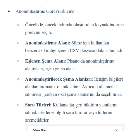
Dil
Akış Sayfaları
Anonimleştirme Görevi Ekleme
Akış Ayarları
Öncelikle, önceki adımda oluşturulan kaynak indirme
görevini seçin.
Kanallar
Anonimleştirme Alanı:
Silme için kullanılan
benzersiz kimliği içeren CSV dosyasındaki sütun adı.
Link Kanalı
Eşlenen Şema Alanı:
Pisano'da anonimleştirme
SMS Kanalı
alanıyla eşleşen gelen alan.
Kiosk Kanalı
Web Widget Kanalı
Anonimleştirilecek Şema Alanları:
İletişim bilgileri
E-Posta Kanalı
alanları otomatik olarak silinir. Ayrıca, kullanıcılar
silinmesi gereken özel şema alanlarını da seçebilirler.
Push Notifikasyon Kanalı
CATI
Soru Türleri:
Kullanıcılar geri bildirim yanıtlarını
silmek isterlerse, ilgili soru türünü veya türlerini
seçmelidirler.
İş Akışları