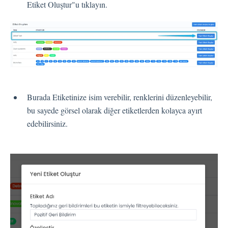
Etiket Oluştur"u tıklayın.
Entegrasyon
Çalışan Deneyimi (EX)
Burada Etiketinize isim verebilir, renklerini düzenleyebilir,
Öngörüler
bu sayede görsel olarak diğer etiketlerden kolayca ayırt
edebilirsiniz.
Metin Analizi
Planlayıcı
Pisano Destek Hakkında