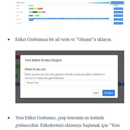
Kişiler
Ayarlar
Etiket Grubunuza bir ad verin ve "Oluştur"u tıklayın.
Otomatik Görevler
Kullanıcı Tipleri
Geri Bildirimler
Etiket Grupları
Kullanıcı Bildirim Ayarları (E-posta, Masaüstü, Mobil)
Kullanıcı daveti
Organizasyonel Yapı
Hesap Ayarları
Kişi Arama
Yeni Etiket Grubunuz, grup listesinin en üstünde
Otomasyon
görünecektir. Etiketlerinizi eklemeye başlamak için "Yeni