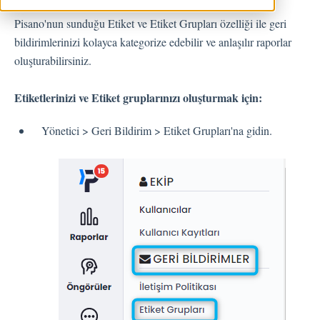
Geri Bildirimler
Pisano'nun sunduğu Etiket ve Etiket Grupları özelliği ile geri
bildirimlerinizi kolayca kategorize edebilir ve anlaşılır raporlar
Spam
oluşturabilirsiniz.
Geri Bildirim
Etiketlerinizi ve Etiket gruplarınızı oluşturmak için:
Müşteri Yanıtlama
Geri Bildirimlerle İlgili Sorular
Yönetici > Geri Bildirim > Etiket Grupları'na gidin.
Dışarı Aktar
Atama
Akışlar
Soru Türleri
Soru Tipleri S.S.S
Butonlar
KVKK