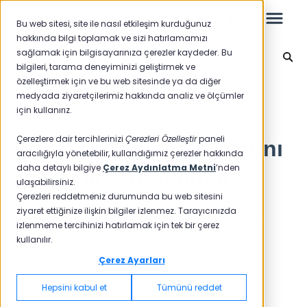
Bu web sitesi, site ile nasıl etkileşim kurduğunuz
hakkında bilgi toplamak ve sizi hatırlamamızı
sağlamak için bilgisayarınıza çerezler kaydeder. Bu
Etiket Grupları
bilgileri, tarama deneyiminizi geliştirmek ve
özelleştirmek için ve bu web sitesinde ya da diğer
Leo
Ana sayfaya geri dön
medyada ziyaretçilerimiz hakkında analiz ve ölçümler
için kullanırız.
Yeni Başlayanlar İçin
Çerezlere dair tercihlerinizi
Çerezleri Özelleştir
paneli
Etiket ve Etiket Gruplarını
aracılığıyla yönetebilir, kullandığımız çerezler hakkında
daha detaylı bilgiye
Çerez Aydınlatma Metni
’nden
Nasıl Oluşturabilirim?
ulaşabilirsiniz.
Raporlar
Çerezleri reddetmeniz durumunda bu web sitesini
ziyaret ettiğinize ilişkin bilgiler izlenmez. Tarayıcınızda
Pisano, istediğiniz etiketleri kontrol
NPS
izlenmeme tercihinizi hatırlamak için tek bir çerez
etmesi kolay gruplar halinde
kullanılır.
CSAT
Raporlama 2025
Çerez Ayarları
oluşturmanıza olanak sağlar.
Raporlama 2024
Hepsini kabul et
Tümünü reddet