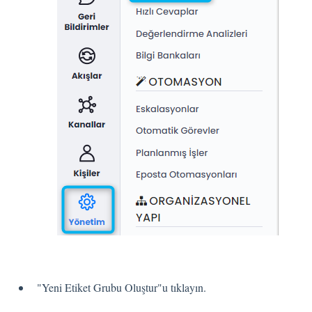
Dil
Akış Sayfaları
Akış Ayarları
Kanallar
Link Kanalı
SMS Kanalı
Kiosk Kanalı
Web Widget Kanalı
E-Posta Kanalı
Push Notifikasyon Kanalı
CATI
"Yeni Etiket Grubu Oluştur"u tıklayın.
İş Akışları