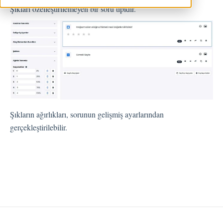
Şıkları özelleştirilemeyen bir soru tipidir.
Geri Bildirimler
Spam
Geri Bildirim
Müşteri Yanıtlama
Geri Bildirimlerle İlgili Sorular
Dışarı Aktar
Atama
Şıkların ağırlıkları, sorunun gelişmiş ayarlarından
gerçekleştirilebilir.
Akışlar
Soru Türleri
Soru Tipleri S.S.S
Butonlar
KVKK