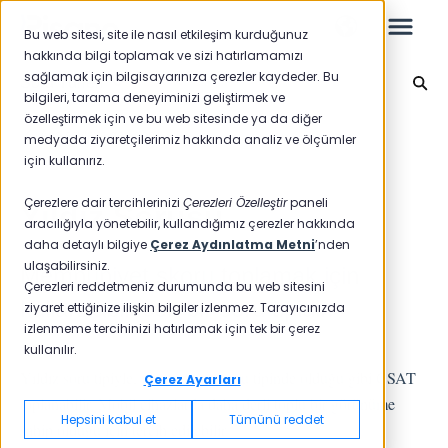
Bu web sitesi, site ile nasıl etkileşim kurduğunuz
hakkında bilgi toplamak ve sizi hatırlamamızı
sağlamak için bilgisayarınıza çerezler kaydeder. Bu
Soru Türleri
bilgileri, tarama deneyiminizi geliştirmek ve
özelleştirmek için ve bu web sitesinde ya da diğer
Leo
Ana sayfaya geri dön
medyada ziyaretçilerimiz hakkında analiz ve ölçümler
için kullanırız.
Yeni Başlayanlar İçin
Çerezlere dair tercihlerinizi
Çerezleri Özelleştir
paneli
Yıldız Sorusu
aracılığıyla yönetebilir, kullandığımız çerezler hakkında
daha detaylı bilgiye
Çerez Aydınlatma Metni
’nden
ulaşabilirsiniz.
Memnuniyet skoru toplamak için
Raporlar
Çerezleri reddetmeniz durumunda bu web sitesini
kullanılabilecek bir soru tipidir.
ziyaret ettiğinize ilişkin bilgiler izlenmez. Tarayıcınızda
NPS
izlenmeme tercihinizi hatırlamak için tek bir çerez
kullanılır.
CSAT
Yıldız soru tipiyle, memnuniyet soru tipinde olduğu gibi CSAT
Raporlama 2025
Çerez Ayarları
toplanabilir. Mobil cihazlarda daha derli toplu bir görünüme
Raporlama 2024
Hepsini kabul et
Tümünü reddet
sahip olduğu için tercih edilebilir.