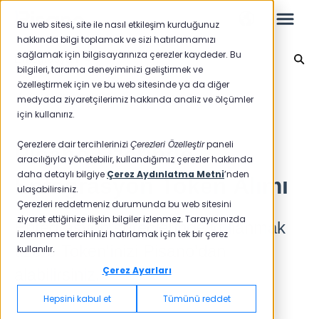
Bu web sitesi, site ile nasıl etkileşim kurduğunuz
hakkında bilgi toplamak ve sizi hatırlamamızı
sağlamak için bilgisayarınıza çerezler kaydeder. Bu
Entegrasyon
bilgileri, tarama deneyiminizi geliştirmek ve
özelleştirmek için ve bu web sitesinde ya da diğer
Leo
Ana sayfaya geri dön
medyada ziyaretçilerimiz hakkında analiz ve ölçümler
için kullanırız.
Yeni Başlayanlar İçin
Çerezlere dair tercihlerinizi
Çerezleri Özelleştir
paneli
Pisano Üzerinde
aracılığıyla yönetebilir, kullandığımız çerezler hakkında
daha detaylı bilgiye
Çerez Aydınlatma Metni
’nden
Entegrasyon Token Alımı
ulaşabilirsiniz.
Raporlar
Çerezleri reddetmeniz durumunda bu web sitesini
ziyaret ettiğinize ilişkin bilgiler izlenmez. Tarayıcınızda
Entegrasyon süreçlerinde kullanmak
NPS
izlenmeme tercihinizi hatırlamak için tek bir çerez
üzere Token'inizi Pisano'dan
kullanılır.
CSAT
Raporlama 2025
Çerez Ayarları
alabilirsiniz.
Raporlama 2024
Hepsini kabul et
Tümünü reddet