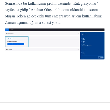
Dil
Sonrasında bu kullanıcının profili üzerinde "Entegrasyonlar"
Akış Sayfaları
sayfasına gidip "Anahtar Oluştur" butonu tıklandıktan sonra
Akış Ayarları
oluşan Token gelecekteki tüm entegrasyonlar için kullanılabilir.
Zaman aşımına uğrama süresi yoktur.
Kanallar
Link Kanalı
SMS Kanalı
Kiosk Kanalı
Web Widget Kanalı
E-Posta Kanalı
Push Notifikasyon Kanalı
CATI
İş Akışları