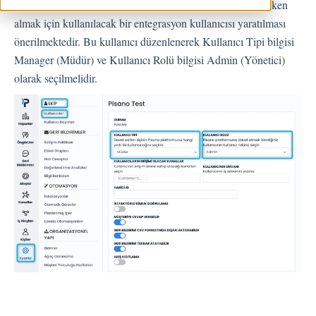
Entegrasyon için öncelikle şifresi değişmeyecek, sadece token
Geri Bildirimler
almak için kullanılacak bir entegrasyon kullanıcısı yaratılması
önerilmektedir. Bu kullanıcı düzenlenerek Kullanıcı Tipi bilgisi
Spam
Manager (Müdür) ve Kullanıcı Rolü bilgisi Admin (Yönetici)
Geri Bildirim
olarak seçilmelidir.
Müşteri Yanıtlama
Geri Bildirimlerle İlgili Sorular
Dışarı Aktar
Atama
Akışlar
Soru Türleri
Soru Tipleri S.S.S
Butonlar
KVKK