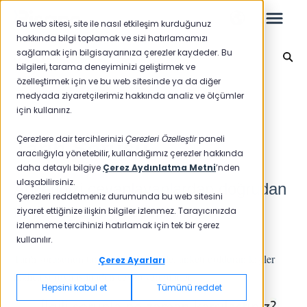
Bu web sitesi, site ile nasıl etkileşim kurduğunuz
hakkında bilgi toplamak ve sizi hatırlamamızı
sağlamak için bilgisayarınıza çerezler kaydeder. Bu
Soru Türleri
bilgileri, tarama deneyiminizi geliştirmek ve
özelleştirmek için ve bu web sitesinde ya da diğer
Leo
Ana sayfaya geri dön
medyada ziyaretçilerimiz hakkında analiz ve ölçümler
için kullanırız.
Yeni Başlayanlar İçin
Çerezlere dair tercihlerinizi
Çerezleri Özelleştir
paneli
Tarih Sorusu
aracılığıyla yönetebilir, kullandığımız çerezler hakkında
daha detaylı bilgiye
Çerez Aydınlatma Metni
’nden
ulaşabilirsiniz.
Anketinizi cevaplayanlardan doğrudan
Raporlar
Çerezleri reddetmeniz durumunda bu web sitesini
tarih bilgisi elde edilebilir.
ziyaret ettiğinize ilişkin bilgiler izlenmez. Tarayıcınızda
NPS
izlenmeme tercihinizi hatırlamak için tek bir çerez
kullanılır.
CSAT
Tarih sorusunun tarih seçme işleviyle, anketi dolduran kişiler
Raporlama 2025
Çerez Ayarları
hızlıca soruya istinaden cevap verebilirler.
Raporlama 2024
Hepsini kabul et
Tümünü reddet