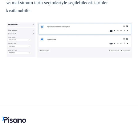
Dil
ve maksimum tarih seçimleriyle seçilebilecek tarihler
kısıtlanabilir.
Akış Sayfaları
Akış Ayarları
Kanallar
Link Kanalı
SMS Kanalı
Kiosk Kanalı
Web Widget Kanalı
E-Posta Kanalı
Push Notifikasyon Kanalı
CATI
İş Akışları