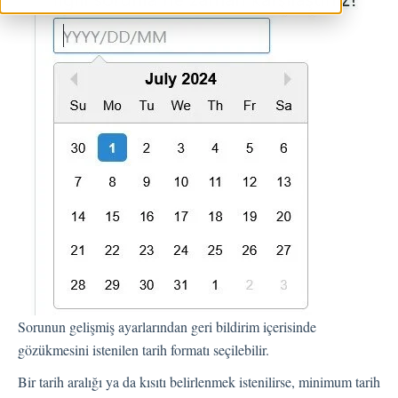
Geri Bildirimler
Spam
Geri Bildirim
Müşteri Yanıtlama
Geri Bildirimlerle İlgili Sorular
Dışarı Aktar
Atama
Akışlar
Soru Türleri
Sorunun gelişmiş ayarlarından geri bildirim içerisinde
Soru Tipleri S.S.S
gözükmesini istenilen tarih formatı seçilebilir.
Butonlar
KVKK
Bir tarih aralığı ya da kısıtı belirlenmek istenilirse, minimum tarih