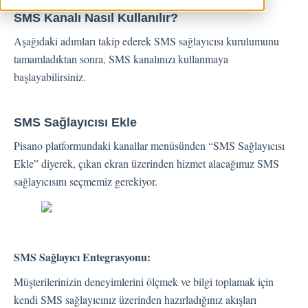
SMS Kanalı Nasıl Kullanılır?
Geri Bildirimler
Aşağıdaki adımları takip ederek SMS sağlayıcısı kurulumunu
Spam
tamamladıktan sonra, SMS kanalınızı kullanmaya
Geri Bildirim
başlayabilirsiniz.
Müşteri Yanıtlama
Geri Bildirimlerle İlgili Sorular
SMS Sağlayıcısı Ekle
Dışarı Aktar
Pisano platformundaki kanallar menüsünden “SMS Sağlayıcısı
Atama
Ekle” diyerek, çıkan ekran üzerinden hizmet alacağımız SMS
sağlayıcısını seçmemiz gerekiyor.
Akışlar
Soru Türleri
Soru Tipleri S.S.S
SMS Sağlayıcı Entegrasyonu:
Butonlar
Müşterilerinizin deneyimlerini ölçmek ve bilgi toplamak için
KVKK
kendi SMS sağlayıcınız üzerinden hazırladığınız akışları