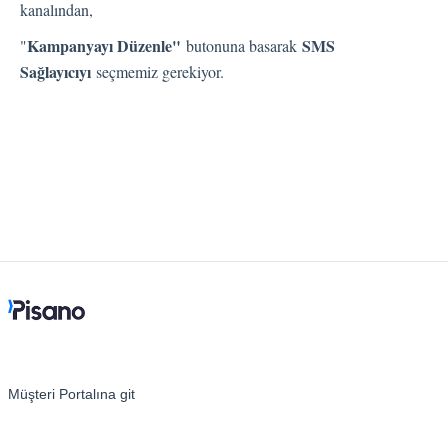
kanalından,
Kampanyayı Düzenle"
SMS
"
butonuna basarak
Kişiler
Sağlayıcıyı
seçmemiz gerekiyor.
Ayarlar
Otomatik Görevler
Kullanıcı Tipleri
Geri Bildirimler
Etiket Grupları
Kullanıcı Bildirim Ayarları (E-posta, Masaüstü, Mobil)
Kullanıcı daveti
Organizasyonel Yapı
Hesap Ayarları
Müşteri Portalına git
Kişi Arama
Otomasyon