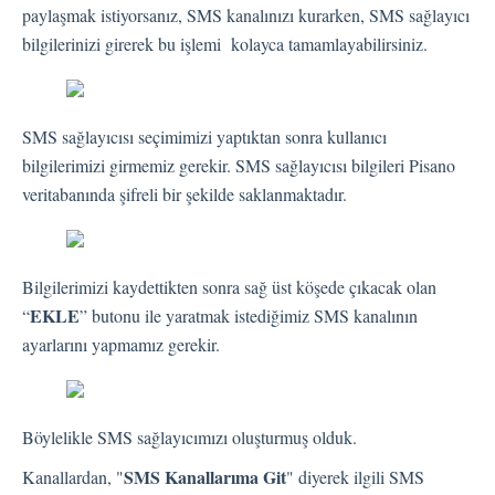
Dil
paylaşmak istiyorsanız, SMS kanalınızı kurarken, SMS sağlayıcı
Akış Sayfaları
bilgilerinizi girerek bu işlemi kolayca tamamlayabilirsiniz.
Akış Ayarları
SMS sağlayıcısı seçimimizi yaptıktan sonra kullanıcı
Kanallar
bilgilerimizi girmemiz gerekir. SMS sağlayıcısı bilgileri Pisano
veritabanında şifreli bir şekilde saklanmaktadır.
Link Kanalı
SMS Kanalı
Kiosk Kanalı
Bilgilerimizi kaydettikten sonra sağ üst köşede çıkacak olan
Web Widget Kanalı
EKLE
“
” butonu ile yaratmak istediğimiz SMS kanalının
E-Posta Kanalı
ayarlarını yapmamız gerekir.
Push Notifikasyon Kanalı
CATI
Böylelikle SMS sağlayıcımızı oluşturmuş olduk.
İş Akışları
SMS Kanallarıma Git
Kanallardan, "
" diyerek ilgili SMS