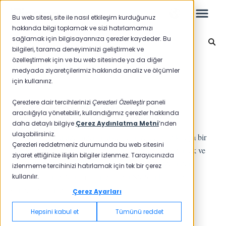
Bu web sitesi, site ile nasıl etkileşim kurduğunuz
hakkında bilgi toplamak ve sizi hatırlamamızı
sağlamak için bilgisayarınıza çerezler kaydeder. Bu
SMS Kanalı
bilgileri, tarama deneyiminizi geliştirmek ve
özelleştirmek için ve bu web sitesinde ya da diğer
Leo
Ana sayfaya geri dön
medyada ziyaretçilerimiz hakkında analiz ve ölçümler
için kullanırız.
Yeni Başlayanlar İçin
Çerezlere dair tercihlerinizi
Çerezleri Özelleştir
paneli
SMS Kanalı Nedir?
aracılığıyla yönetebilir, kullandığımız çerezler hakkında
daha detaylı bilgiye
Çerez Aydınlatma Metni
’nden
ulaşabilirsiniz.
Pisano platformu üzerinden, müşterilerinize periyodik veya bir
Raporlar
Çerezleri reddetmeniz durumunda bu web sitesini
işlemden/etkileşimden sonra deneyimlerini değerlendirmek ve
ziyaret ettiğinize ilişkin bilgiler izlenmez. Tarayıcınızda
geri bildirimlerini almak için anketlerinizi SMS üzerinden
NPS
izlenmeme tercihinizi hatırlamak için tek bir çerez
paylaşabilirsiniz. Müşterilerinize toplu SMS anketleri de
kullanılır.
CSAT
gönderebilirsiniz.
Raporlama 2025
Çerez Ayarları
Raporlama 2024
Hepsini kabul et
Tümünü reddet