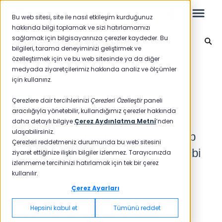
Bu web sitesi, site ile nasıl etkileşim kurduğunuz
hakkında bilgi toplamak ve sizi hatırlamamızı
sağlamak için bilgisayarınıza çerezler kaydeder. Bu
Raporlama 2024
bilgileri, tarama deneyiminizi geliştirmek ve
özelleştirmek için ve bu web sitesinde ya da diğer
Leo
Ana sayfaya geri dön
medyada ziyaretçilerimiz hakkında analiz ve ölçümler
için kullanırız.
Yeni Başlayanlar İçin
Çerezlere dair tercihlerinizi
Çerezleri Özelleştir
paneli
Rapora Analiz Ekleme
aracılığıyla yönetebilir, kullandığımız çerezler hakkında
daha detaylı bilgiye
Çerez Aydınlatma Metni
’nden
ulaşabilirsiniz.
Raporlarınıza farklı analizler ekleyip
Raporlar
Çerezleri reddetmeniz durumunda bu web sitesini
çıkararak raporlarınızı istediğiniz gibi
ziyaret ettiğinize ilişkin bilgiler izlenmez. Tarayıcınızda
NPS
izlenmeme tercihinizi hatırlamak için tek bir çerez
düzenleyebilirsiniz.
kullanılır.
CSAT
Raporlama 2025
Çerez Ayarları
Raporlama 2024
'Tüm Raporları Listele'ye tıklayıp düzenlemek veya yeni
Hepsini kabul et
Tümünü reddet
analizler eklemek istediğiniz raporu seçebilirsiniz. Bu