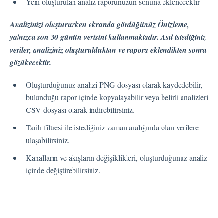
Yeni oluşturulan analiz raporunuzun sonuna eklenecektir.
Kişiler
Analizinizi oluştururken ekranda gördüğünüz Önizleme,
yalnızca son 30 günün verisini kullanmaktadır. Asıl istediğiniz
veriler, analiziniz oluşturulduktan ve rapora eklendikten sonra
Ayarlar
gözükecektir.
Oluşturduğunuz analizi PNG dosyası olarak kaydedebilir,
Otomatik Görevler
bulunduğu rapor içinde kopyalayabilir veya belirli analizleri
Kullanıcı Tipleri
CSV dosyası olarak indirebilirsiniz.
Geri Bildirimler
Etiket Grupları
Tarih filtresi ile istediğiniz zaman aralığında olan verilere
ulaşabilirsiniz.
Kullanıcı Bildirim Ayarları (E-posta, Masaüstü, Mobil)
Kullanıcı daveti
Kanalların ve akışların değişiklikleri, oluşturduğunuz analiz
Organizasyonel Yapı
içinde değiştirebilirsiniz.
Hesap Ayarları
Kişi Arama
Otomasyon