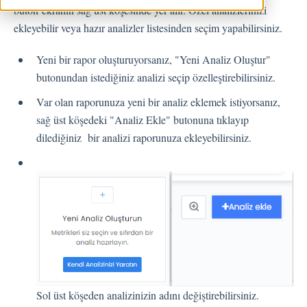
buton ekranın sağ üst köşesinde yer alır. Özel analizlerinizi
Geri Bildirimler
ekleyebilir veya hazır analizler listesinden seçim yapabilirsiniz.
Spam
Yeni bir rapor oluşturuyorsanız, "Yeni Analiz Oluştur"
Geri Bildirim
butonundan istediğiniz analizi seçip özelleştirebilirsiniz.
Müşteri Yanıtlama
Var olan raporunuza yeni bir analiz eklemek istiyorsanız,
Geri Bildirimlerle İlgili Sorular
sağ üst köşedeki "Analiz Ekle" butonuna tıklayıp
Dışarı Aktar
dilediğiniz bir analizi raporunuza ekleyebilirsiniz.
Atama
Akışlar
Soru Türleri
Soru Tipleri S.S.S
Butonlar
KVKK
Sol üst köşeden analizinizin adını değiştirebilirsiniz.