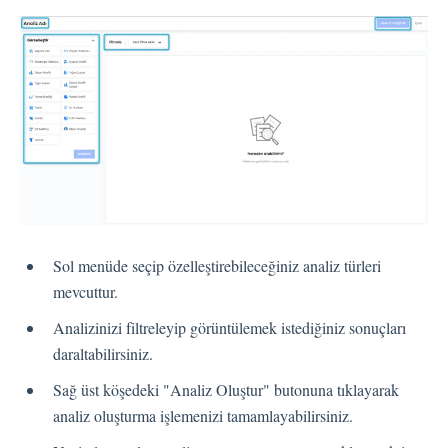
Dil
Akış Sayfaları
Akış Ayarları
Kanallar
Link Kanalı
SMS Kanalı
Kiosk Kanalı
Sol menüde seçip özelleştirebileceğiniz analiz türleri
Web Widget Kanalı
mevcuttur.
E-Posta Kanalı
Push Notifikasyon Kanalı
Analizinizi filtreleyip görüntülemek istediğiniz sonuçları
CATI
daraltabilirsiniz.
Sağ üst köşedeki "Analiz Oluştur" butonuna tıklayarak
analiz oluşturma işlemenizi tamamlayabilirsiniz.
İş Akışları