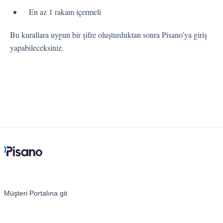
En az 1 rakam içermeli
Kişiler
Bu kurallara uygun bir şifre oluşturduktan sonra Pisano'ya giriş
yapabileceksiniz.
Ayarlar
Otomatik Görevler
Kullanıcı Tipleri
Geri Bildirimler
Etiket Grupları
Kullanıcı Bildirim Ayarları (E-posta, Masaüstü, Mobil)
Kullanıcı daveti
Organizasyonel Yapı
Hesap Ayarları
Müşteri Portalına git
Kişi Arama
Otomasyon