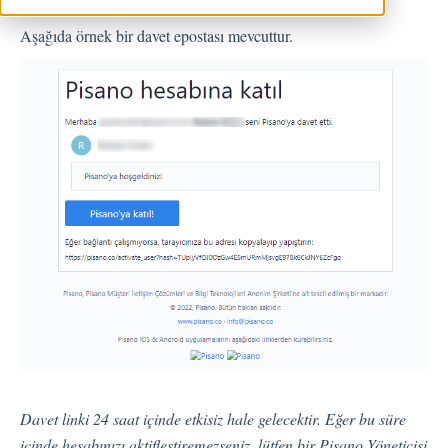
Geri Bildirimler
Aşağıda örnek bir davet epostası mevcuttur.
Spam
Geri Bildirim
Müşteri Yanıtlama
Geri Bildirimlerle İlgili Sorular
Dışarı Aktar
Atama
Akışlar
Soru Türleri
Soru Tipleri S.S.S
Butonlar
Davet linki 24 saat içinde etkisiz hale gelecektir. Eğer bu süre
KVKK
içinde hesabınızı aktifleştiremezseniz, lütfen bir Pisano Yöneticisi