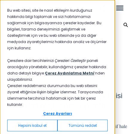
Bu web sitesi, site ile nasıl etkileşim kurduğunuz
hakkında bilgi toplamak ve sizi hatırlamamızı
sağlamak için bilgisayarınıza çerezler kaydeder. Bu
Yeni Başlayanlar İçin
bilgileri, tarama deneyiminizi geliştirmek ve
özelleştirmek için ve bu web sitesinde ya da diğer
Leo
Ana sayfaya geri dön
medyada ziyaretçilerimiz hakkında analiz ve ölçümler
için kullanırız.
Yeni Başlayanlar İçin
Çerezlere dair tercihlerinizi
Çerezleri Özelleştir
paneli
Pisano'ya Nasıl Giriş
aracılığıyla yönetebilir, kullandığımız çerezler hakkında
daha detaylı bilgiye
Çerez Aydınlatma Metni
’nden
Yapılır?
ulaşabilirsiniz.
Raporlar
Çerezleri reddetmeniz durumunda bu web sitesini
ziyaret ettiğinize ilişkin bilgiler izlenmez. Tarayıcınızda
Öncelikle hesabınızın Pisano yetkilisi
NPS
izlenmeme tercihinizi hatırlamak için tek bir çerez
tarafından oluşturulması gerekir.
kullanılır.
CSAT
Raporlama 2025
Çerez Ayarları
Raporlama 2024
Hepsini kabul et
Tümünü reddet
Pisano tarafından gelen davet e-postası ile kullanıcınızı aktif hale
getirmeniz gereklidir.