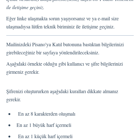
Dil
ile iletişime geçiniz.
Akış Sayfaları
Eğer linke ulaşmakta sorun yaşıyorsanız ve ya e-mail size
Akış Ayarları
ulaşmadıysa lütfen teknik biriminiz ile iletişime geçiniz.
Kanallar
Mailinizdeki Pisano'ya Katıl butonuna bastıktan bilgilerinizi
girebileceğiniz bir sayfaya yönlendirileceksiniz.
Link Kanalı
Aşağıdaki örnekte olduğu gibi kullanıcı ve şifre bilgilerinizi
SMS Kanalı
girmeniz gerekir.
Kiosk Kanalı
Web Widget Kanalı
Şifrenizi oluştururken aşağıdaki kuralları dikkate almanız
E-Posta Kanalı
gerekir.
Push Notifikasyon Kanalı
CATI
En az 8 karakterden oluşmalı
En az 1 büyük harf içermeli
İş Akışları
En az 1 küçük harf içermeli