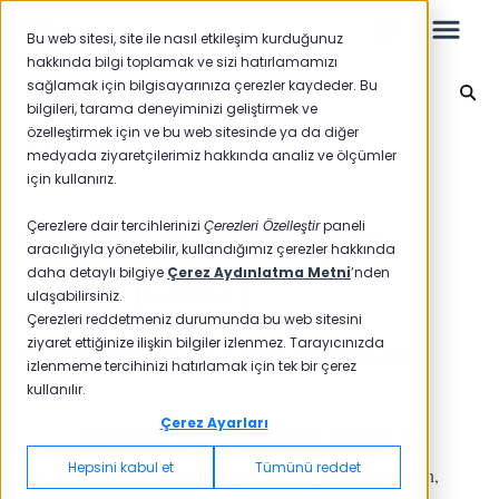
Bu web sitesi, site ile nasıl etkileşim kurduğunuz
hakkında bilgi toplamak ve sizi hatırlamamızı
sağlamak için bilgisayarınıza çerezler kaydeder. Bu
CSAT
bilgileri, tarama deneyiminizi geliştirmek ve
özelleştirmek için ve bu web sitesinde ya da diğer
Leo
Ana sayfaya geri dön
medyada ziyaretçilerimiz hakkında analiz ve ölçümler
için kullanırız.
Yeni Başlayanlar İçin
Çerezlere dair tercihlerinizi
Çerezleri Özelleştir
paneli
Müşteri Memnuniyeti
aracılığıyla yönetebilir, kullandığımız çerezler hakkında
daha detaylı bilgiye
Çerez Aydınlatma Metni
’nden
Skoru (CSAT)
ulaşabilirsiniz.
Raporlar
Çerezleri reddetmeniz durumunda bu web sitesini
ziyaret ettiğinize ilişkin bilgiler izlenmez. Tarayıcınızda
Müşterileriniz ne kadar memnun?
NPS
izlenmeme tercihinizi hatırlamak için tek bir çerez
kullanılır.
CSAT
Raporlama 2025
Çerez Ayarları
Müşteri Memnuniyeti Nedir ?
Raporlama 2024
Hepsini kabul et
Tümünü reddet
Müşteri memnuniyeti, müşterilerin bir şirketin ürünlerinden,