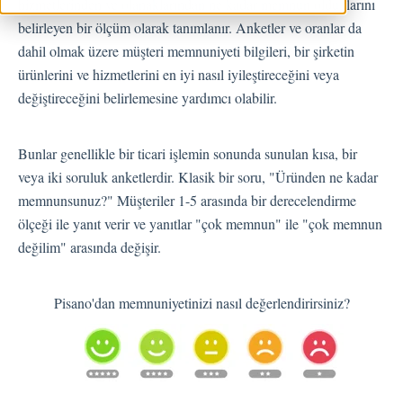
hizmetlerinden ve olanaklarından ne kadar memnun olduklarını
belirleyen bir ölçüm olarak tanımlanır. Anketler ve oranlar da
Geri Bildirimler
dahil olmak üzere müşteri memnuniyeti bilgileri, bir şirketin
Spam
ürünlerini ve hizmetlerini en iyi nasıl iyileştireceğini veya
değiştireceğini belirlemesine yardımcı olabilir.
Geri Bildirim
Müşteri Yanıtlama
Geri Bildirimlerle İlgili Sorular
Bunlar genellikle bir ticari işlemin sonunda sunulan kısa, bir
Dışarı Aktar
veya iki soruluk anketlerdir. Klasik bir soru, "Üründen ne kadar
Atama
memnunsunuz?" Müşteriler 1-5 arasında bir derecelendirme
ölçeği ile yanıt verir ve yanıtlar "çok memnun" ile "çok memnun
değilim" arasında değişir.
Akışlar
Pisano'dan memnuniyetinizi nasıl değerlendirirsiniz?
Soru Türleri
Soru Tipleri S.S.S
Butonlar
KVKK