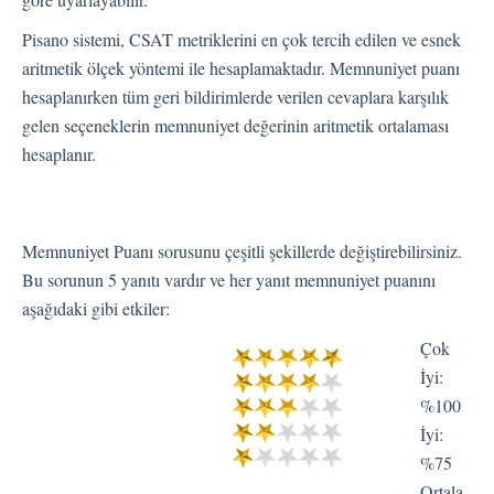
Pisano sistemi, CSAT metriklerini en çok tercih edilen ve esnek
Kişiler
aritmetik ölçek yöntemi ile hesaplamaktadır. Memnuniyet puanı
hesaplanırken tüm geri bildirimlerde verilen cevaplara karşılık
gelen seçeneklerin memnuniyet değerinin aritmetik ortalaması
Ayarlar
hesaplanır.
Otomatik Görevler
Kullanıcı Tipleri
Memnuniyet Puanı sorusunu çeşitli şekillerde değiştirebilirsiniz.
Geri Bildirimler
Bu sorunun 5 yanıtı vardır ve her yanıt memnuniyet puanını
Etiket Grupları
aşağıdaki gibi etkiler:
Kullanıcı Bildirim Ayarları (E-posta, Masaüstü, Mobil)
Kullanıcı daveti
Çok
İyi:
Organizasyonel Yapı
%100
Hesap Ayarları
İyi:
Kişi Arama
%75
Otomasyon
Ortala