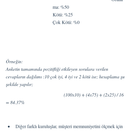
ma: %50
Entegrasyon
Kötü: %25
Çok Kötü: %0
Çalışan Deneyimi (EX)
Öngörüler
Örneğin:
Anketin tamamında pozitifliği etkileyen sorulara verilen
cevapların dağılımı :10 çok iyi, 4 iyi ve 2 kötü ise; hesaplama şu
Metin Analizi
şekilde yapılır;
(100x10) + (4x75) + (2x25) / 16
= 84.37%
Planlayıcı
Pisano Destek Hakkında
Diğer farklı kuruluşlar, müşteri memnuniyetini ölçmek için