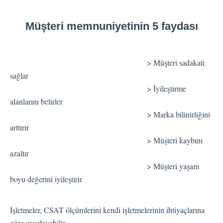
Dil
Akış Sayfaları
Müşteri memnuniyetinin 5 faydası
Akış Ayarları
> Müşteri sadakati
Kanallar
sağlar
> İyileştirme
Link Kanalı
alanlarını belirler
SMS Kanalı
> Marka bilinirliğini
Kiosk Kanalı
arttırır
Web Widget Kanalı
> Müşteri kaybını
E-Posta Kanalı
azaltır
Push Notifikasyon Kanalı
> Müşteri yaşam
CATI
boyu değerini iyileştirir
İş Akışları
İşletmeler, CSAT ölçümlerini kendi işletmelerinin ihtiyaçlarına
göre uyarlayabilir.