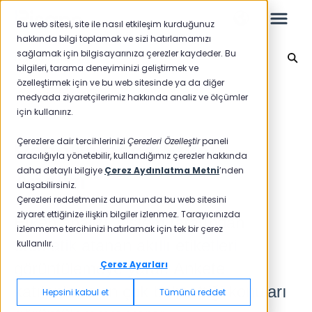
Bu web sitesi, site ile nasıl etkileşim kurduğunuz
hakkında bilgi toplamak ve sizi hatırlamamızı
sağlamak için bilgisayarınıza çerezler kaydeder. Bu
Raporlama 2024
bilgileri, tarama deneyiminizi geliştirmek ve
özelleştirmek için ve bu web sitesinde ya da diğer
Leo
Ana sayfaya geri dön
medyada ziyaretçilerimiz hakkında analiz ve ölçümler
için kullanırız.
Yeni Başlayanlar İçin
Çerezlere dair tercihlerinizi
Çerezleri Özelleştir
paneli
Raporlamada Etken
aracılığıyla yönetebilir, kullandığımız çerezler hakkında
daha detaylı bilgiye
Çerez Aydınlatma Metni
’nden
Analizi
ulaşabilirsiniz.
Raporlar
Çerezleri reddetmeniz durumunda bu web sitesini
ziyaret ettiğinize ilişkin bilgiler izlenmez. Tarayıcınızda
Etken analizi, sistem tarafından
NPS
izlenmeme tercihinizi hatırlamak için tek bir çerez
otomatik atanan akıllı etiketleri
kullanılır.
CSAT
Raporlama 2025
Çerez Ayarları
görüntülemeye yarar. Ankete
Raporlama 2024
katılanların en çok bahsettiği konuları
Hepsini kabul et
Tümünü reddet