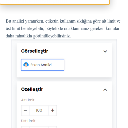
görüntülemeye yarar.
Geri Bildirimler
Bu analizi yaratırken, etiketin kullanım sıklığına göre alt limit ve
Spam
üst limit belirleyebilir, böylelikle odaklanmanız gereken konuları
Geri Bildirim
daha rahatlıkla görüntüleyebilirsiniz.
Müşteri Yanıtlama
Geri Bildirimlerle İlgili Sorular
Dışarı Aktar
Atama
Akışlar
Soru Türleri
Soru Tipleri S.S.S
Butonlar
KVKK