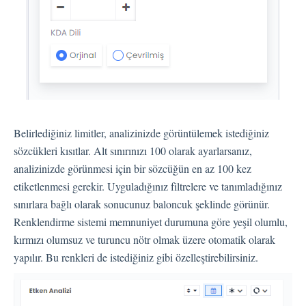
Dil
Akış Sayfaları
Akış Ayarları
Kanallar
Link Kanalı
Belirlediğiniz limitler, analizinizde görüntülemek istediğiniz
SMS Kanalı
sözcükleri kısıtlar. Alt sınırınızı 100 olarak ayarlarsanız,
Kiosk Kanalı
analizinizde görünmesi için bir sözcüğün en az 100 kez
Web Widget Kanalı
etiketlenmesi gerekir. Uyguladığınız filtrelere ve tanımladığınız
E-Posta Kanalı
sınırlara bağlı olarak sonucunuz baloncuk şeklinde görünür.
Push Notifikasyon Kanalı
Renklendirme sistemi memnuniyet durumuna göre yeşil olumlu,
CATI
kırmızı olumsuz ve turuncu nötr olmak üzere otomatik olarak
yapılır. Bu renkleri de istediğiniz gibi özelleştirebilirsiniz.
İş Akışları