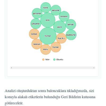
Kişiler
Ayarlar
Otomatik Görevler
Kullanıcı Tipleri
Geri Bildirimler
Etiket Grupları
Kullanıcı Bildirim Ayarları (E-posta, Masaüstü, Mobil)
Kullanıcı daveti
Organizasyonel Yapı
Hesap Ayarları
Analizi oluşturduktan sonra baloncuklara tıkladığınızda, sizi
Kişi Arama
konuyla alakalı etiketlerin bulunduğu Geri Bildirim kutusuna
Otomasyon
götürecektir.