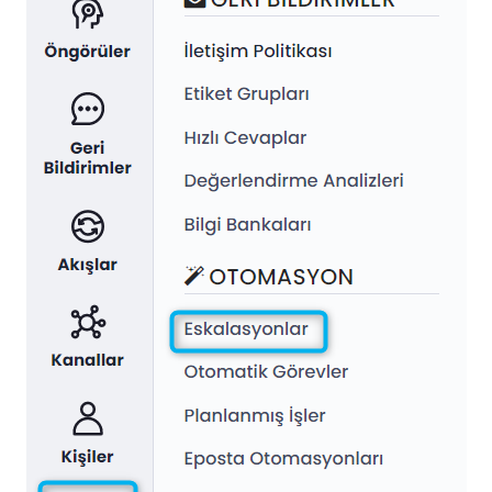
Kişiler
Ayarlar
Otomatik Görevler
Kullanıcı Tipleri
Geri Bildirimler
Etiket Grupları
Kullanıcı Bildirim Ayarları (E-posta, Masaüstü, Mobil)
Kullanıcı daveti
Organizasyonel Yapı
Hesap Ayarları
Kişi Arama
Otomasyon