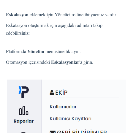
Dil
Akış Sayfaları
Eskalasyon
eklemek için Yönetici rolüne ihtiyacınız vardır.
Akış Ayarları
Eskalasyon oluşturmak için aşağıdaki adımları takip
edebilirsiniz:
Kanallar
Yönetim
Platformda
menüsüne tıklayın.
Link Kanalı
Eskalasyonlar
Otomasyon içerisindeki
'a girin.
SMS Kanalı
Kiosk Kanalı
Web Widget Kanalı
E-Posta Kanalı
Push Notifikasyon Kanalı
CATI
İş Akışları