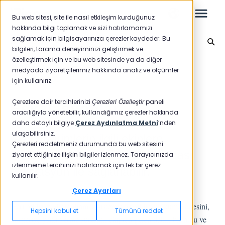
Bu web sitesi, site ile nasıl etkileşim kurduğunuz
hakkında bilgi toplamak ve sizi hatırlamamızı
sağlamak için bilgisayarınıza çerezler kaydeder. Bu
Otomasyon
bilgileri, tarama deneyiminizi geliştirmek ve
özelleştirmek için ve bu web sitesinde ya da diğer
Leo
Ana sayfaya geri dön
medyada ziyaretçilerimiz hakkında analiz ve ölçümler
için kullanırız.
Yeni Başlayanlar İçin
Çerezlere dair tercihlerinizi
Çerezleri Özelleştir
paneli
Eskalasyonlar
aracılığıyla yönetebilir, kullandığımız çerezler hakkında
daha detaylı bilgiye
Çerez Aydınlatma Metni
’nden
ulaşabilirsiniz.
Geri bildirimlerin ilgili ekiplere
Raporlar
Çerezleri reddetmeniz durumunda bu web sitesini
atanması ve hızlı aksiyon alınması
ziyaret ettiğinize ilişkin bilgiler izlenmez. Tarayıcınızda
NPS
izlenmeme tercihinizi hatırlamak için tek bir çerez
eskalasyon ile sağlanabilir.
kullanılır.
CSAT
Raporlama 2025
Çerez Ayarları
Raporlama 2024
Geri bildirim alınır alınmaz sistem geri bildirim okuma süresini,
Hepsini kabul et
Tümünü reddet
müşteriye yanıt verme süresini, ekipten gelen dahili bir notu ve