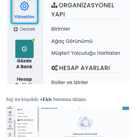
Entegrasyon
Çalışan Deneyimi (EX)
Öngörüler
Metin Analizi
+Ekle
Sağ üst köşedeki
butonuna tıklanır.
Planlayıcı
Pisano Destek Hakkında