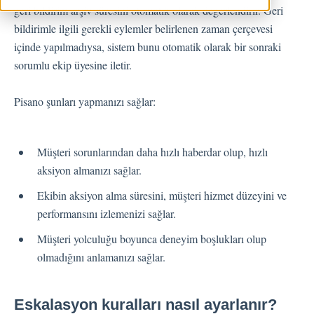
geri bildirim arşiv süresini otomatik olarak değerlendirir. Geri
Geri Bildirimler
bildirimle ilgili gerekli eylemler belirlenen zaman çerçevesi
içinde yapılmadıysa, sistem bunu otomatik olarak bir sonraki
Spam
sorumlu ekip üyesine iletir.
Geri Bildirim
Müşteri Yanıtlama
Pisano şunları yapmanızı sağlar:
Geri Bildirimlerle İlgili Sorular
Dışarı Aktar
Müşteri sorunlarından daha hızlı haberdar olup, hızlı
Atama
aksiyon almanızı sağlar.
Ekibin aksiyon alma süresini, müşteri hizmet düzeyini ve
Akışlar
performansını izlemenizi sağlar.
Müşteri yolculuğu boyunca deneyim boşlukları olup
Soru Türleri
olmadığını anlamanızı sağlar.
Soru Tipleri S.S.S
Butonlar
KVKK
Eskalasyon kuralları nasıl ayarlanır?