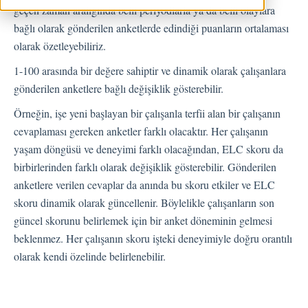
geçen zaman aralığında belli periyodlarla ya da belli olaylara
Geri Bildirimler
bağlı olarak gönderilen anketlerde edindiği puanların ortalaması
olarak özetleyebiliriz.
Spam
1-100 arasında bir değere sahiptir ve dinamik olarak çalışanlara
Geri Bildirim
gönderilen anketlere bağlı değişiklik gösterebilir.
Müşteri Yanıtlama
Örneğin, işe yeni başlayan bir çalışanla terfii alan bir çalışanın
Geri Bildirimlerle İlgili Sorular
cevaplaması gereken anketler farklı olacaktır. Her çalışanın
Dışarı Aktar
yaşam döngüsü ve deneyimi farklı olacağından, ELC skoru da
Atama
birbirlerinden farklı olarak değişiklik gösterebilir. Gönderilen
anketlere verilen cevaplar da anında bu skoru etkiler ve ELC
Akışlar
skoru dinamik olarak güncellenir. Böylelikle çalışanların son
güncel skorunu belirlemek için bir anket döneminin gelmesi
Soru Türleri
beklenmez. Her çalışanın skoru işteki deneyimiyle doğru orantılı
Soru Tipleri S.S.S
olarak kendi özelinde belirlenebilir.
Butonlar
KVKK