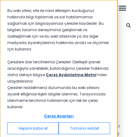
Bu web sitesi, site ile nasıl etkileşim kurduğunuz
hakkında bilgi toplamak ve sizi hatırlamamızı
sağlamak için bilgisayarınıza çerezler kaydeder. Bu
Çalışan Deneyimi (EX)
bilgileri, tarama deneyiminizi geliştirmek ve
özelleştirmek için ve bu web sitesinde ya da diğer
Leo
Ana sayfaya geri dön
medyada ziyaretçilerimiz hakkında analiz ve ölçümler
için kullanırız.
Yeni Başlayanlar İçin
Çerezlere dair tercihlerinizi
Çerezleri Özelleştir
paneli
ELC Skoru
aracılığıyla yönetebilir, kullandığımız çerezler hakkında
daha detaylı bilgiye
Çerez Aydınlatma Metni
’nden
ulaşabilirsiniz.
ELC Skoru: Employee Life Cycle
Raporlar
Çerezleri reddetmeniz durumunda bu web sitesini
Skoru yani Çalışan Yaşam Dögüsü
ziyaret ettiğinize ilişkin bilgiler izlenmez. Tarayıcınızda
NPS
izlenmeme tercihinizi hatırlamak için tek bir çerez
Skoru, EX'in temelini oluşturur.
kullanılır.
CSAT
Raporlama 2025
Çerez Ayarları
Raporlama 2024
ELC yani Çalışan Yaşam Döngüsü Skorunu, bir çalışan bir
Hepsini kabul et
Tümünü reddet
yerde işe başladığında, başladığı günden işten çıkana kadar