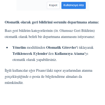
Kişiler
Otomatik olarak geri bildirimi sorumlu departmana atama:
Ayarlar
Bazı geri bildirim kategorilerinin (ör. Olumsuz Geri Bildirim)
otomatik olarak belirli bir departmana atanmasını istiyorsanız:
Otomatik Görevler
Yönetim
Otomatik Görevler'
modülünden
i tıklayarak
Kullanıcı Tipleri
Tetiklenecek Eylemler
Kullanıcıya Atama'
'den
yı
Geri Bildirimler
otomatik olarak yapabilirsiniz.
Etiket Grupları
Kullanıcı Bildirim Ayarları (E-posta, Masaüstü, Mobil)
İlgili kullancılar eğer Pisano’daki rapor ayarlarından atanma
Kullanıcı daveti
gerçekleştiğinde e-posta ile bilgilendirme almaları da
Organizasyonel Yapı
mümkündür.
Hesap Ayarları
Kişi Arama
Otomasyon