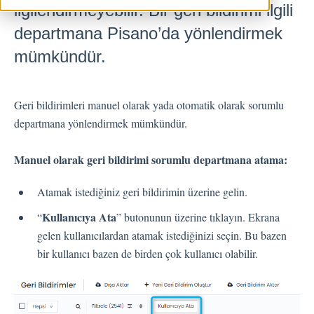
ilgilendirmeyebilir. Bir geri bildirimi ilgili
Geri Bildirimler
departmana Pisano’da yönlendirmek
mümkündür.
Spam
Geri Bildirim
Müşteri Yanıtlama
Geri bildirimleri manuel olarak yada otomatik olarak sorumlu
Geri Bildirimlerle İlgili Sorular
departmana yönlendirmek mümkündür.
Dışarı Aktar
Atama
Manuel olarak geri bildirimi sorumlu departmana atama:
Atamak istediğiniz geri bildirimin üzerine gelin.
Akışlar
Kullanıcıya Ata
“
” butonunun üzerine tıklayın. Ekrana
gelen kullanıcılardan atamak istediğinizi seçin. Bu bazen
Soru Türleri
bir kullanıcı bazen de birden çok kullanıcı olabilir.
Soru Tipleri S.S.S
Butonlar
KVKK