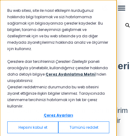
Bu web sitesi, site ile nasıl etkileşim kurduğunuz
hakkında bilgi toplamak ve sizi hatırlamamızı
sağlamak için bilgisayarınıza çerezler kaydeder. Bu
Atama
bilgileri, tarama deneyiminizi geliştirmek ve
özelleştirmek için ve bu web sitesinde ya da diğer
Leo
Ana sayfaya geri dön
medyada ziyaretçilerimiz hakkında analiz ve ölçümler
için kullanırız.
Yeni Başlayanlar İçin
Çerezlere dair tercihlerinizi
Çerezleri Özelleştir
paneli
Bir Ekibe/Departmana Geri
aracılığıyla yönetebilir, kullandığımız çerezler hakkında
daha detaylı bilgiye
Çerez Aydınlatma Metni
’nden
Bildirim Nasıl
ulaşabilirsiniz.
Raporlar
Çerezleri reddetmeniz durumunda bu web sitesini
Atanır/Yönlendirilir?
ziyaret ettiğinize ilişkin bilgiler izlenmez. Tarayıcınızda
NPS
izlenmeme tercihinizi hatırlamak için tek bir çerez
kullanılır.
CSAT
Bir işletmeye gelen her bir geri bildirim
Raporlama 2025
Çerez Ayarları
birden çok departmanı ilgilendirebilir
Raporlama 2024
Hepsini kabul et
Tümünü reddet
veya bazı departmanları hiç