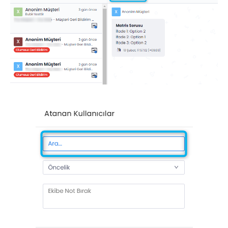
Dil
Akış Sayfaları
Akış Ayarları
Kanallar
Link Kanalı
SMS Kanalı
Kiosk Kanalı
Web Widget Kanalı
E-Posta Kanalı
Push Notifikasyon Kanalı
CATI
İş Akışları