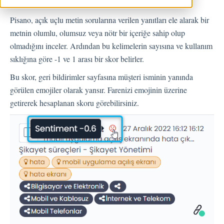
Geri Bildirimler
Pisano, açık uçlu metin sorularına verilen yanıtları ele alarak bir
metnin olumlu, olumsuz veya nötr bir içeriğe sahip olup
Spam
olmadığını inceler. Ardından bu kelimelerin sayısına ve kullanım
Geri Bildirim
sıklığına göre -1 ve 1 arası bir skor belirler.
Müşteri Yanıtlama
Bu skor, geri bildirimler sayfasına müşteri isminin yanında
Geri Bildirimlerle İlgili Sorular
görülen emojiler olarak yansır. Farenizi emojinin üzerine
Dışarı Aktar
getirerek hesaplanan skoru görebilirsiniz.
Atama
Akışlar
Soru Türleri
Soru Tipleri S.S.S
Butonlar
KVKK