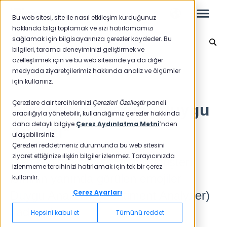
Bu web sitesi, site ile nasıl etkileşim kurduğunuz
hakkında bilgi toplamak ve sizi hatırlamamızı
sağlamak için bilgisayarınıza çerezler kaydeder. Bu
Geri Bildirim
bilgileri, tarama deneyiminizi geliştirmek ve
özelleştirmek için ve bu web sitesinde ya da diğer
Leo
Ana sayfaya geri dön
medyada ziyaretçilerimiz hakkında analiz ve ölçümler
için kullanırız.
Yeni Başlayanlar İçin
Çerezlere dair tercihlerinizi
Çerezleri Özelleştir
paneli
Geri Bildirimlerde "Duygu
aracılığıyla yönetebilir, kullandığımız çerezler hakkında
daha detaylı bilgiye
Çerez Aydınlatma Metni
’nden
Analizi"
ulaşabilirsiniz.
Raporlar
Çerezleri reddetmeniz durumunda bu web sitesini
ziyaret ettiğinize ilişkin bilgiler izlenmez. Tarayıcınızda
Geri bildirim sayfasınızda, müşteri
NPS
izlenmeme tercihinizi hatırlamak için tek bir çerez
isminin yanında görülen emojiler
kullanılır.
CSAT
Raporlama 2025
Çerez Ayarları
Duygu Analizi’ni (Sentiment Analyzer)
Raporlama 2024
ifade eder.
Hepsini kabul et
Tümünü reddet