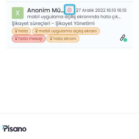
Dil
Akış Sayfaları
Akış Ayarları
Kanallar
Link Kanalı
SMS Kanalı
Kiosk Kanalı
Web Widget Kanalı
E-Posta Kanalı
Push Notifikasyon Kanalı
CATI
İş Akışları