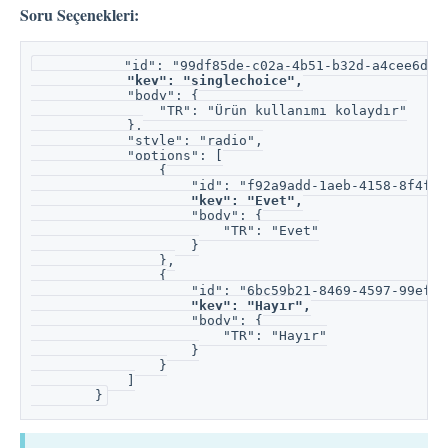
Soru Seçenekleri:
           "id": "99df85de-c02a-4b51-b32d-a4cee6d3a
"key": "singlechoice",
            "body": {
                "TR": "Ürün kullanımı kolaydır"
            },
            "style": "radio",
            "options": [
                {
                    "id": "f92a9add-1aeb-4158-8f4f-9
  "key": "Evet",
                    "body": {
                        "TR": "Evet"
                    }
                },
                {
                    "id": "6bc59b21-8469-4597-99ef-9
       "key": "Hayır",
                    "body": {
                        "TR": "Hayır"
                    }
                }
            ]
        }