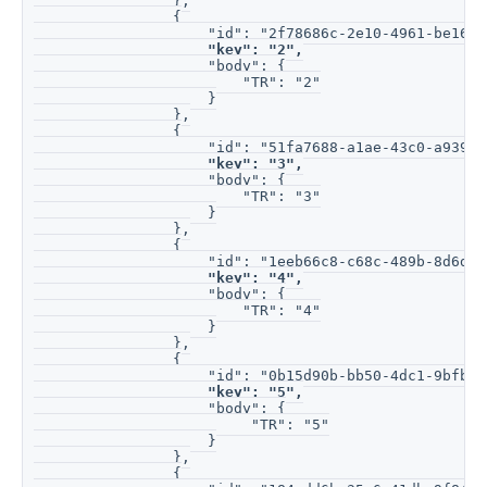
                },
                {
                    "id": "2f78686c-2e10-4961-be16-5
"key": "2",
                    "body": {
                        "TR": "2"
                    }
                },
                {
                    "id": "51fa7688-a1ae-43c0-a939-e
"key": "3",
                    "body": {
                        "TR": "3"
                    }
                },
                {
                    "id": "1eeb66c8-c68c-489b-8d6d-c
"key": "4",
                    "body": {
                        "TR": "4"
                    }
                },
                {
                    "id": "0b15d90b-bb50-4dc1-9bfb-c
"key": "5",
                    "body": {
                         "TR": "5"
                    }
                },
                {