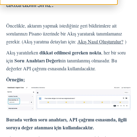
aktarabilirsiniz.
Geri Bildirimler
Spam
Öncelikle, aktarım yapmak istediğiniz geri bildirimlere ait
Geri Bildirim
sorularınızı Pisano üzerinde bir Akış yaratarak tanımlamanız
gerekir. (Akış yaratma detayları için:
Akış Nasıl Oluşturulur?
)
Müşteri Yanıtlama
Geri Bildirimlerle İlgili Sorular
dikkat edilmesi gereken nokta
Akış yaratılırken
, her bir soru
Dışarı Aktar
Soru Anahtarı Değeri
için
nin tanımlanmış olmasıdır. Bu
Atama
değerler API çağrımı esnasında kullanılacaktır.
Örneğin;
Akışlar
Soru Türleri
Soru Tipleri S.S.S
Burada verilen soru anahtarı, API çağrımı esnasında, ilgili
Butonlar
soruya değer atanması için kullanılacaktır.
KVKK