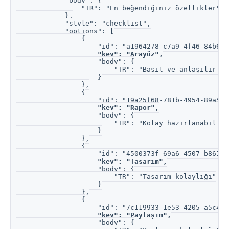
            "body": {
                "TR": "En beğendiğiniz özellikler"
            },
            "style": "checklist",
            "options": [
                {
                    "id": "a1964278-c7a9-4f46-84b6-8
"key": "Arayüz",
                    "body": {
                        "TR": "Basit ve anlaşılır ar
                    }
                },
                {
                    "id": "19a25f68-781b-4954-89a5-8
"key": "Rapor",
                    "body": {
                        "TR": "Kolay hazırlanabilir 
                    }
                },
                {
                    "id": "4500373f-69a6-4507-b861-f
"key": "Tasarım",
                    "body": {
                        "TR": "Tasarım kolaylığı"
                    }
                },
                {
                    "id": "7c119933-1e53-4205-a5c4-3
"key": "Paylaşım",
                    "body": {