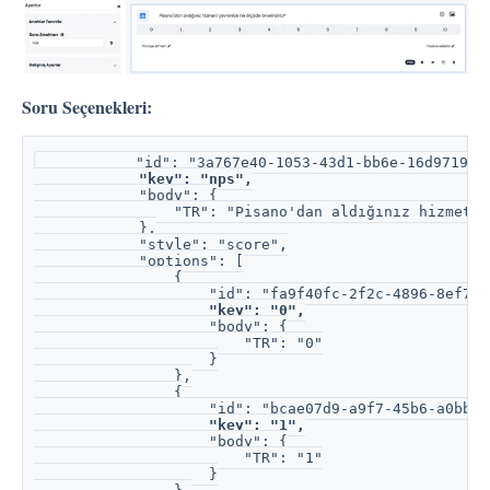
Soru Seçenekleri:
           "id": "3a767e40-1053-43d1-bb6e-16d971944
 "key": "nps",
            "body": {
                "TR": "Pisano'dan aldığınız hizmeti 
            },
            "style": "score",
            "options": [
                {
                    "id": "fa9f40fc-2f2c-4896-8ef7-1
"key": "0",
                    "body": {
                        "TR": "0"
                    }
                },
                {
                    "id": "bcae07d9-a9f7-45b6-a0bb-b
"key": "1",
                    "body": {
                        "TR": "1"
                    }