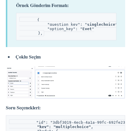
Örnek Gönderim Formatı:
       {
            "question_key": "
singlechoice
",
"option_key": "
Evet
"
        },
Çoklu Seçim
Soru Seçenekleri:
           "id": "3dbf3019-4ecb-4a1a-99fc-692fe231a
"key": "multiplechoice",