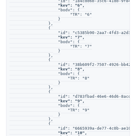
                    "id": "184cdd6b-35c6-41db-9f84-4
"key": "6",
                    "body": {
                         "TR": "6"
                    }
                },
                {
                    "id": "c5385b90-2aa7-4fd3-a2d3-7
"key": "7",
                    "body": {
                         "TR": "7"
                    }
                },
                {
                    "id": "38b609f2-7507-4926-bb42-8
"key": "8",
                    "body": {
                        "TR": "8"
                    }
                },
                {
                    "id": "d783fbad-46e6-46d6-8acd-5
"key": "9",
                    "body": {
                        "TR": "9"
                    }
                },
                {
                    "id": "6665939a-de77-4c0b-ae10-0
"key": "10",