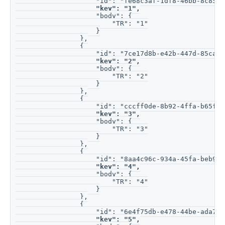
                    "id": "fe68c3af-1df8-46bb-8c85-1
"key": "1",
                    "body": {
                        "TR": "1"
                    }
                },
                {
                    "id": "7ce17d8b-e42b-447d-85ca-0
"key": "2",
                    "body": {
                        "TR": "2"
                    }
                },
                {
                    "id": "cccff0de-8b92-4ffa-b65f-0
"key": "3",
                    "body": {
                        "TR": "3"
                    }
                },
                {
                    "id": "8aa4c96c-934a-45fa-beb9-e
"key": "4",
                    "body": {
                        "TR": "4"
                    }
                },
                {
                    "id": "6e4f75db-e478-44be-ada7-c
"key": "5",