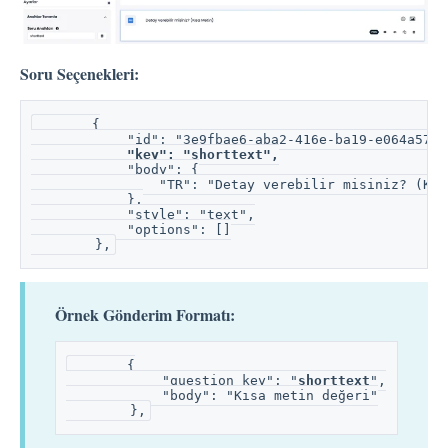
Soru Seçenekleri:
       {
            "id": "3e9fbae6-aba2-416e-ba19-e064a5724
"key": "shorttext",
            "body": {
                "TR": "Detay verebilir misiniz? (Kıs
            },
            "style": "text",
            "options": []
        },
Örnek Gönderim Formatı:
       {
            "question_key": "
shorttext
",
            "body": "Kısa metin değeri"
        },