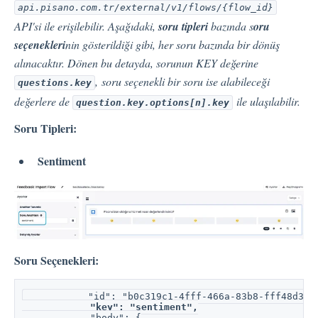
api.pisano.com.tr/external/v1/flows/{flow_id}
API'si ile erişilebilir. Aşağıdaki,
soru tipleri
bazında s
oru
Entegrasyon
seçenekleri
nin gösterildiği gibi, her soru bazında bir dönüş
alınacaktır. Dönen bu detayda, sorunun KEY değerine
,
soru seçenekli bir soru ise alabileceği
questions.key
Çalışan Deneyimi (EX)
değerlere de
ile ulaşılabilir.
question.key.options[n].key
Soru Tipleri:
Öngörüler
Sentiment
Metin Analizi
Planlayıcı
Soru Seçenekleri:
           "id": "b0c319c1-4fff-466a-83b8-fff48d329
Pisano Destek Hakkında
"key": "sentiment",
            "body": {