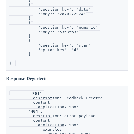
        },
        {
            "question_key": "date",
            "body": "28/02/2024"
        },
        {
            "question_key": "numeric",
            "body": "5363563"
        },
        {
            "question_key": "star",
            "option_key": "4"
        }
    ]
}'
Response Değerleri:
        '
201
':
          description: Feedback Created
          content:
            application/json:
        '
404
':
          description: error payload
          content:
            application/json:
              examples:
                question_not_found: