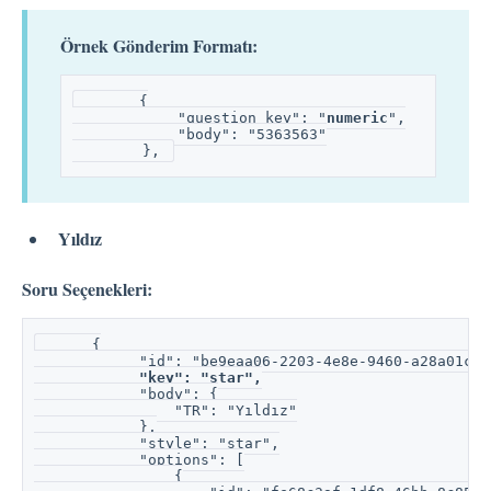
Örnek Gönderim Formatı:
       {
            "question_key": "
numeric
",
            "body": "5363563"
        }, 
Yıldız
Soru Seçenekleri:
      {
            "id": "be9eaa06-2203-4e8e-9460-a28a01c54
"key": "star",
            "body": {
                "TR": "Yıldız"
            },
            "style": "star",
            "options": [
                {