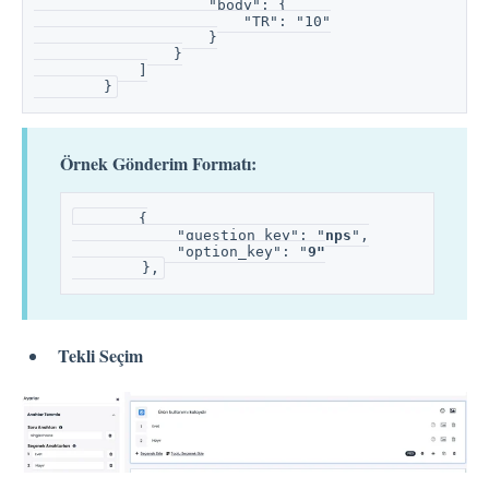
                    "body": {
                        "TR": "10"
                    }
                }
            ]
        }
Örnek Gönderim Formatı:
       {
            "question_key": "
nps
",
            "option_key": "
9"
        },
Tekli Seçim