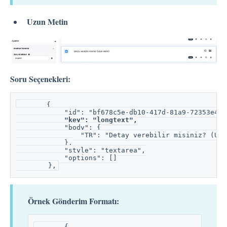
Uzun Metin
Soru Seçenekleri:
       {
            "id": "bf678c5e-db10-417d-81a9-72353e496
"key": "longtext",
            "body": {
                "TR": "Detay verebilir misiniz? (Uzu
            },
            "style": "textarea",
            "options": []
        },
Örnek Gönderim Formatı:
       {