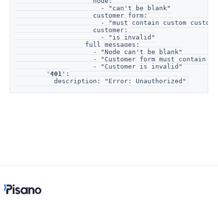
                    node:
                      - "can't be blank"
                    customer_form:
                      - "must contain custom custome
                    customer:
                      - "is invalid"
                  full_messages:
                    - "Node can't be blank"
                    - "Customer form must contain cu
                    - "Customer is invalid"
        '
401
':
          description: "Error: Unauthorized"