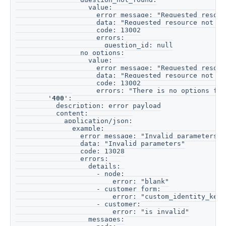
                  value:
                    error_message: "Requested resour
                    data: "Requested resource not fo
                    code: 13002
                    errors:
                      question_id: null
                no_options:
                  value:
                    error_message: "Requested resour
                    data: "Requested resource not fo
                    code: 13002
                    errors: "There is no options for
        '
400
':
          description: error payload
          content:
            application/json:
              example:
                error_message: "Invalid parameters"
                data: "Invalid parameters"
                code: 13028
                errors:
                  details:
                    - node:
                        error: "blank"
                    - customer_form:
                        error: "custom_identity_keys
                    - customer:
                        error: "is invalid"
                  messages: