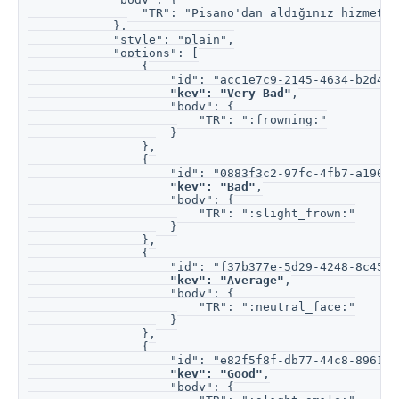
                "TR": "Pisano'dan aldığınız hizmeti 
            },
            "style": "plain",
            "options": [
                {
                    "id": "acc1e7c9-2145-4634-b2d4-0
 "key": "Very Bad"
,
                    "body": {
                        "TR": ":frowning:"
                    }
                },
                {
                    "id": "0883f3c2-97fc-4fb7-a190-9
"key": "Bad"
,
                    "body": {
                        "TR": ":slight_frown:"
                    }
                },
                {
                    "id": "f37b377e-5d29-4248-8c45-9
"key": "Average"
,
                    "body": {
                        "TR": ":neutral_face:"
                    }
                },
                {
                    "id": "e82f5f8f-db77-44c8-8961-f
"key": "Good"
,
                    "body": {