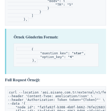
                    "body": {
                        "TR": "5"
                    }
                }
            ]
        },
Örnek Gönderim Formatı:
       {
            "question_key": "
star
",
            "option_key": "
4
"
        },
Full Request Örneği:
curl --location 'api.pisano.com.tr/external/v1/feed
--header 'Content-Type: application/json' \
--header 'Authorization: Token token="{Token}"' \
--data '{
    "node_id": "fa5fa92f-b308-4b0f-b662-76fe22683759
    "flow_id": "3cf2da01-00ea-4962-8d98-c3fa191c630b