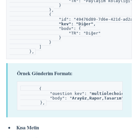
                        "TR": "Paylaşım kolaylığı"
                    }
                },
                {
                    "id": "49476d89-7d6e-421d-ad2a-b
"key": "Diğer",
                    "body": {
                        "TR": "Diğer"
                    }
                }
            ]
        },
Örnek Gönderim Formatı:
       {
            "question_key": "
multiplechoice
",
            "body": "
Arayüz,Rapor,Tasarım
"
        },
Kısa Metin