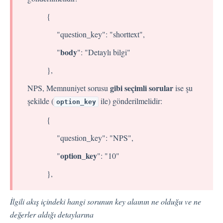
{
Kişiler
"question_key": "shorttext",
body
"
": "Detaylı bilgi"
Ayarlar
},
gibi seçimli sorular
Otomatik Görevler
NPS, Memnuniyet sorusu
ise şu
şekilde (
ile) gönderilmelidir:
Kullanıcı Tipleri
option_key
Geri Bildirimler
{
Etiket Grupları
"question_key": "NPS",
Kullanıcı Bildirim Ayarları (E-posta, Masaüstü, Mobil)
option_key
"
": "10"
Kullanıcı daveti
Organizasyonel Yapı
},
Hesap Ayarları
Kişi Arama
İlgili akış içindeki hangi sorunun key alaının ne olduğu ve ne
Otomasyon
değerler aldığı detaylarına