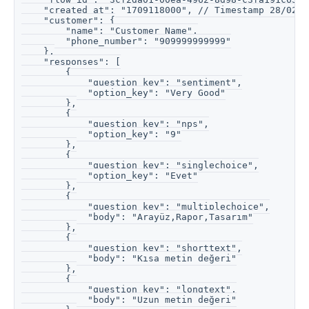
    "created_at": "1709118000", // Timestamp 28/02/2
    "customer": {
        "name": "Customer Name",
        "phone_number": "909999999999"
    },
    "responses": [
        {
            "question_key": "sentiment",
            "option_key": "Very Good"
        },
        {
            "question_key": "nps",
            "option_key": "9"
        },
        {
            "question_key": "singlechoice",
            "option_key": "Evet"
        },
        {
            "question_key": "multiplechoice",
            "body": "Arayüz,Rapor,Tasarım"
        },
        {
            "question_key": "shorttext",
            "body": "Kısa metin değeri"
        },
        {
            "question_key": "longtext",
            "body": "Uzun metin değeri"