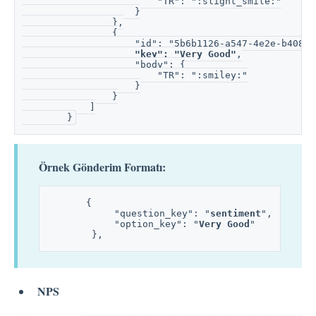
                        "TR": ":slight_smile:"
                    }
                },
                {
                    "id": "5b6b1126-a547-4e2e-b408-6
"key": "Very Good"
,
                    "body": {
                        "TR": ":smiley:"
                    }
                }
            ]
        }
Örnek Gönderim Formatı:
       {
            "question_key": "
sentiment
",
            "option_key": "
Very Good
"
        },
NPS