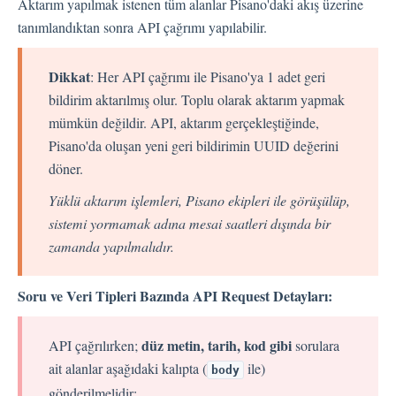
Aktarım yapılmak istenen tüm alanlar Pisano'daki akış üzerine
Dil
tanımlandıktan sonra API çağrımı yapılabilir.
Akış Sayfaları
Akış Ayarları
Dikkat
: Her API çağrımı ile Pisano'ya 1 adet geri
bildirim aktarılmış olur. Toplu olarak aktarım yapmak
Kanallar
mümkün değildir. API, aktarım gerçekleştiğinde,
Pisano'da oluşan yeni geri bildirimin UUID değerini
Link Kanalı
döner.
SMS Kanalı
Yüklü aktarım işlemleri, Pisano ekipleri ile görüşülüp,
Kiosk Kanalı
sistemi yormamak adına mesai saatleri dışında bir
Web Widget Kanalı
zamanda yapılmalıdır.
E-Posta Kanalı
Push Notifikasyon Kanalı
Soru ve Veri Tipleri Bazında API Request Detayları:
CATI
düz metin, tarih, kod gibi
API çağrılırken;
sorulara
ait alanlar aşağıdaki kalıpta (
ile)
İş Akışları
body
gönderilmelidir: