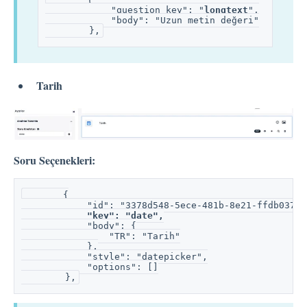
            "question_key": "
longtext
",
            "body": "Uzun metin değeri"
        },
Tarih
Soru Seçenekleri:
       {
            "id": "3378d548-5ece-481b-8e21-ffdb037be
"key": "date",
            "body": {
                "TR": "Tarih"
            },
            "style": "datepicker",
            "options": []
        },