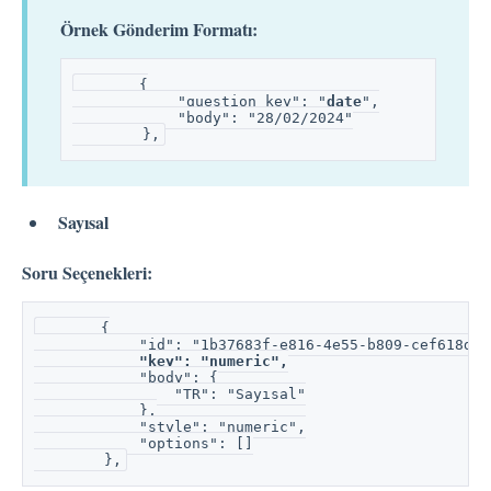
Örnek Gönderim Formatı:
       {
            "question_key": "
date
",
            "body": "28/02/2024"
        },
Sayısal
Soru Seçenekleri:
       {
            "id": "1b37683f-e816-4e55-b809-cef618d4e
"key": "numeric",
            "body": {
                "TR": "Sayısal"
            },
            "style": "numeric",
            "options": []
        },