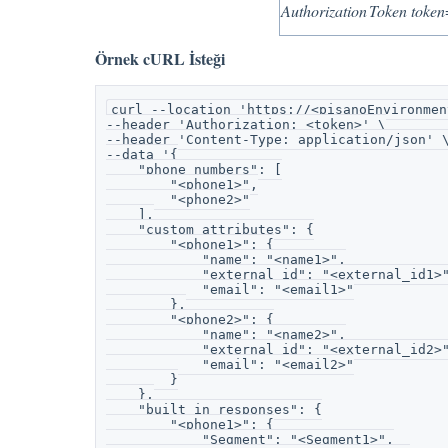
Authorization
Token tok
Örnek cURL İsteği
curl --location 'https://<pisanoEnvironmen
--header 'Authorization: <token>' \
--header 'Content-Type: application/json' 
--data '{
    "phone_numbers": [
        "<phone1>",
        "<phone2>"
    ],
    "custom_attributes": {
        "<phone1>": {
            "name": "<name1>",
            "external_id": "<external_id1>
            "email": "<email1>"
        },
        "<phone2>": {
            "name": "<name2>",
            "external_id": "<external_id2>
            "email": "<email2>"
        }
    },
    "built_in_responses": {
        "<phone1>": {
            "Segment": "<Segment1>",