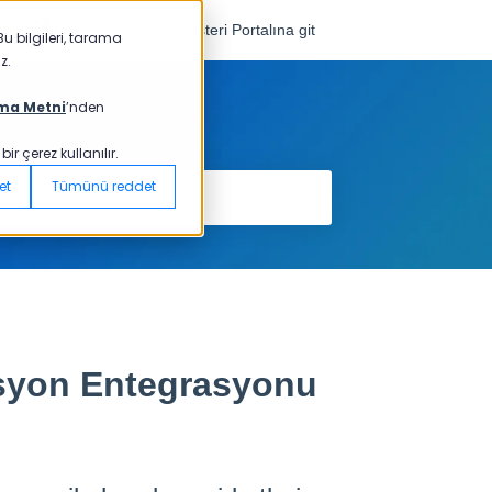
Türkçe
Müşteri Portalına git
u bilgileri, tarama
z.
ma Metni
’nden
r çerez kullanılır.
et
Tümünü reddet
asyon Entegrasyonu