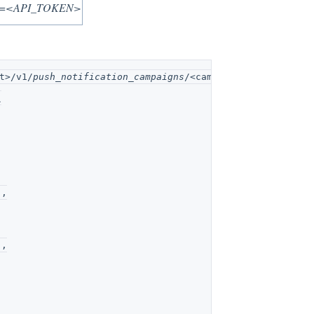
en=<API_TOKEN>
t>/v1/
push_notification_campaigns
/<campaignID>/
push_noti
\
",
",