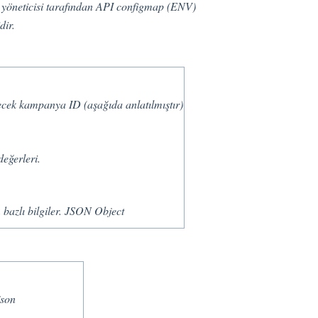
m yöneticisi tarafından API configmap (ENV)
dir.
lecek kampanya ID (aşağıda anlatılmıştır)
 değerleri.
 bazlı bilgiler. JSON Object
json