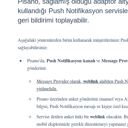
Pisano, sağlamış olduğu adaptör altya
kullandığı Push Notifikasyon servisle
geri bildirimi toplayabilir.
Aşağıdaki yöntemlerden birini kullanarak müşterilerinize Pus
sağlayabilirsiniz:
Push Notifikasyon kanalı
Message Prov
Pisano'da,
ve
gönderimi:
weblink
Message Provider olarak,
alabilen Push No
girilmelidir.
Pisano üzerinden anket gönderimi (manuel veya API 
bilgisi, Push Notifikasyon mesajı ve kişiye özel kısa 
weblink
Servise iletilen anket linki bir
olacaktır. B
mobil ekiplerinizle gerekli düzenlemeyi yapmanız g