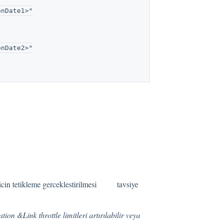
onDate1>"
onDate2>"
i icin tetikleme gerceklestirilmesi tavsiye
n &Link throttle limitleri artırılabilir veya