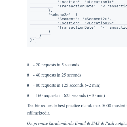
            "Location": "<Location1>",
            "TransactionDate": "<Transacti
        },
        "<phone2>": {
            "Segment": "<Segment2>",
            "Location": "<Location2>",
            "TransactionDate": "<Transacti
        }
    }
}'
# - 20 requests in 5 seconds
# - 40 requests in 25 seconds
# - 80 requests in 125 seconds (~2 min)
# - 160 requests in 625 seconds (~10 min)
Tek bir requestte best practice olarak max 5000 muster
edilmektedir.
On premise kurulumlarda Email & SMS & Push notificatio