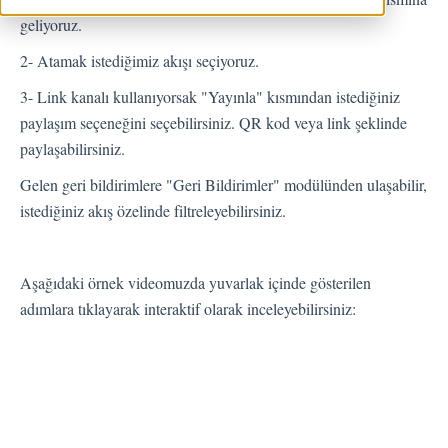
geliyoruz.
Geri Bildirimler
2- Atamak istediğimiz akışı seçiyoruz.
Spam
3- Link kanalı kullanıyorsak "Yayınla" kısmından istediğiniz
Geri Bildirim
paylaşım seçeneğini seçebilirsiniz. QR kod veya link şeklinde
Müşteri Yanıtlama
paylaşabilirsiniz.
Geri Bildirimlerle İlgili Sorular
Gelen geri bildirimlere "Geri Bildirimler" modülünden ulaşabilir,
Dışarı Aktar
istediğiniz akış özelinde filtreleyebilirsiniz.
Atama
Aşağıdaki örnek videomuzda yuvarlak içinde gösterilen
Akışlar
adımlara tıklayarak interaktif olarak inceleyebilirsiniz:
Soru Türleri
Soru Tipleri S.S.S
Butonlar
KVKK