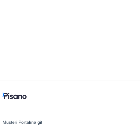
Dil
Akış Sayfaları
Akış Ayarları
Kanallar
Link Kanalı
SMS Kanalı
Kiosk Kanalı
Web Widget Kanalı
E-Posta Kanalı
Push Notifikasyon Kanalı
CATI
Müşteri Portalına git
İş Akışları