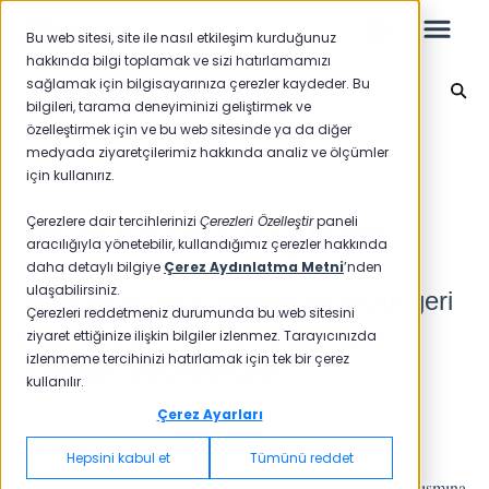
Bu web sitesi, site ile nasıl etkileşim kurduğunuz
hakkında bilgi toplamak ve sizi hatırlamamızı
sağlamak için bilgisayarınıza çerezler kaydeder. Bu
Çalışan Deneyimi (EX)
bilgileri, tarama deneyiminizi geliştirmek ve
özelleştirmek için ve bu web sitesinde ya da diğer
Leo
Ana sayfaya geri dön
medyada ziyaretçilerimiz hakkında analiz ve ölçümler
için kullanırız.
Yeni Başlayanlar İçin
Çerezlere dair tercihlerinizi
Çerezleri Özelleştir
paneli
Akışı Kanala Bağlama
aracılığıyla yönetebilir, kullandığımız çerezler hakkında
daha detaylı bilgiye
Çerez Aydınlatma Metni
’nden
ulaşabilirsiniz.
Akışı oluşturduk, kanala bağlayıp geri
Raporlar
Çerezleri reddetmeniz durumunda bu web sitesini
bildirim toplamak için aşağıdaki
ziyaret ettiğinize ilişkin bilgiler izlenmez. Tarayıcınızda
NPS
izlenmeme tercihinizi hatırlamak için tek bir çerez
adımları izleyebilirsiniz:
kullanılır.
CSAT
Raporlama 2025
Çerez Ayarları
Raporlama 2024
Oluşturduğunuz akışı kanala bağlamak için:
Hepsini kabul et
Tümünü reddet
1- Kanallar modülüne gidip ilgili kanalın "Atanan Akış" kısmına