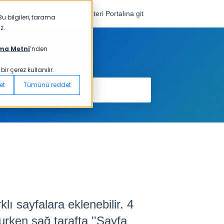
Türkçe
Müşteri Portalına git
u bilgileri, tarama
z.
ma Metni
’nden
r çerez kullanılır.
et
Tümünü reddet
lı sayfalara eklenebilir. 4
rurken sağ tarafta ''Sayfa