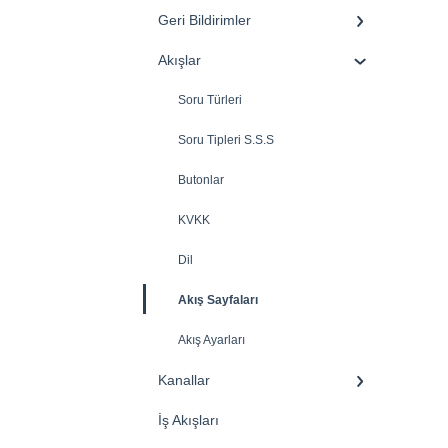
Geri Bildirimler
Akışlar
Soru Türleri
Soru Tipleri S.S.S
Butonlar
KVKK
Dil
Akış Sayfaları
Akış Ayarları
Kanallar
İş Akışları