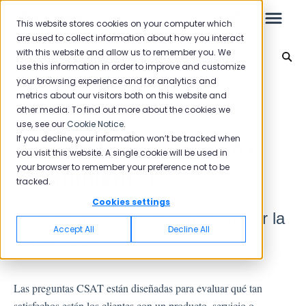
This website stores cookies on your computer which
are used to collect information about how you interact
with this website and allow us to remember you. We
Tipos de Preguntas
use this information in order to improve and customize
your browsing experience and for analytics and
Leo
Volver al inicio
metrics about our visitors both on this website and
other media. To find out more about the cookies we
use, see our
Cookie Notice
.
Guía de inicio
If you decline, your information won’t be tracked when
Tipo de Pregunta CSAT
you visit this website. A single cookie will be used in
your browser to remember your preference not to be
(Sentimiento)
tracked.
Bandeja de entrada
Cookies settings
La pregunta CSAT le permite medir la
Spam
Accept All
Decline All
satisfacción.
Comentario
Las preguntas CSAT están diseñadas para evaluar qué tan
Flujos
satisfechos están los clientes con un producto, servicio o