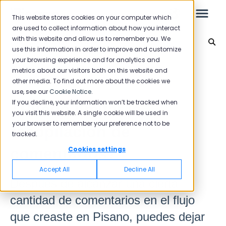
This website stores cookies on your computer which
are used to collect information about how you interact
with this website and allow us to remember you. We
Configuración de flujo
use this information in order to improve and customize
your browsing experience and for analytics and
Leo
Volver al inicio
metrics about our visitors both on this website and
other media. To find out more about the cookies we
use, see our
Cookie Notice
.
Guía de inicio
If you decline, your information won’t be tracked when
¿Puedo limitar la
you visit this website. A single cookie will be used in
your browser to remember your preference not to be
recopilación de
tracked.
Bandeja de entrada
comentarios?
Cookies settings
Spam
Accept All
Decline All
Comentario
Después de alcanzar una cierta
cantidad de comentarios en el flujo
Flujos
que creaste en Pisano, puedes dejar