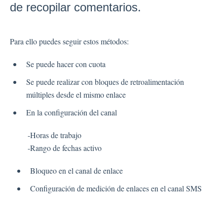
de recopilar comentarios.
Tipos de Preguntas
Tipos de Preguntas Preguntas Frecuentes
Botones
Para ello puedes seguir estos métodos:
GDPR
Se puede hacer con cuota
Idioma
Páginas de flujo
Se puede realizar con bloques de retroalimentación
múltiples desde el mismo enlace
Configuración de flujo
En la configuración del canal
Canales
-Horas de trabajo
-Rango de fechas activo
Canal de Enlace
Bloqueo en el canal de enlace
Configuración de medición de enlaces en el canal SMS
Configuración
Buscar Contacto