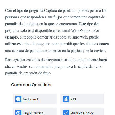
Tipos de Preguntas
Con el tipo de pregunta Captura de pantalla, puedes pedir a las
Tipos de Preguntas Preguntas Frecuentes
personas que responden a tus flujos que tomen una captura de
Botones
pantalla de la página en la que se encuentran. Este tipo de
GDPR
pregunta solo está disponible en el canal Web Widget. Por
Idioma
ejemplo, si recopila comentarios sobre su sitio web, puede
Páginas de flujo
utilizar este tipo de pregunta para permitir que los clientes tomen
Configuración de flujo
una captura de pantalla de un error en la página y se la envíen.
Para agregar este tipo de pregunta a su flujo, simplemente haga
clic en Archivo en el menú de preguntas a la izquierda de la
Canales
pantalla de creación de flujo.
Canal de Enlace
Configuración
Buscar Contacto