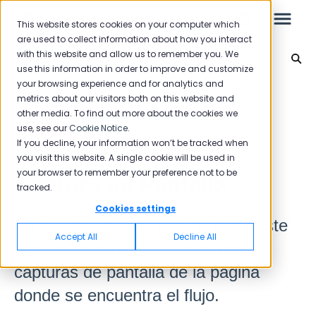
This website stores cookies on your computer which
are used to collect information about how you interact
with this website and allow us to remember you. We
Tipos de Preguntas
use this information in order to improve and customize
your browsing experience and for analytics and
Leo
Volver al inicio
metrics about our visitors both on this website and
other media. To find out more about the cookies we
use, see our
Cookie Notice
.
Guía de inicio
If you decline, your information won’t be tracked when
Tipo de Pregunta de
you visit this website. A single cookie will be used in
your browser to remember your preference not to be
Captura de Pantalla
tracked.
Bandeja de entrada
Cookies settings
En los canales del Web Widget, este
Spam
Accept All
Decline All
tipo de pregunta le permite tomar
Comentario
capturas de pantalla de la página
donde se encuentra el flujo.
Flujos