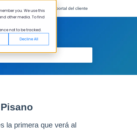
spañol - México
Ir al portal del cliente
emember you. We use this
and other media. To find
ence not to be tracked.
Decline All
 Pisano
s la primera que verá al