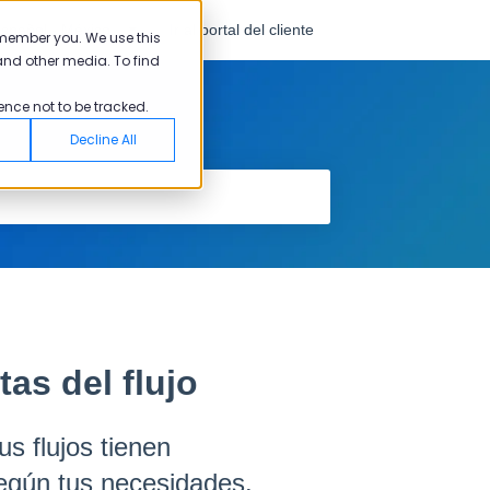
spañol - México
Ir al portal del cliente
emember you. We use this
and other media. To find
ence not to be tracked.
Decline All
as del flujo
s flujos tienen
egún tus necesidades.