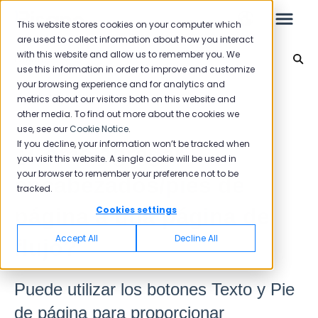
This website stores cookies on your computer which
are used to collect information about how you interact
with this website and allow us to remember you. We
Botones
use this information in order to improve and customize
your browsing experience and for analytics and
Leo
Volver al inicio
metrics about our visitors both on this website and
other media. To find out more about the cookies we
use, see our
Cookie Notice
.
Guía de inicio
If you decline, your information won’t be tracked when
¿Cómo agregar
you visit this website. A single cookie will be used in
your browser to remember your preference not to be
encabezados/pies de
tracked.
Bandeja de entrada
página a una página de
Cookies settings
Spam
Accept All
Decline All
flujo?
Comentario
Puede utilizar los botones Texto y Pie
Flujos
de página para proporcionar