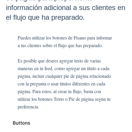
información adicional a sus clientes en
Tipos de Preguntas
Tipos de Preguntas Preguntas Frecuentes
el flujo que ha preparado.
Botones
GDPR
Puedes utilizar los botones de Pisano para informar
Idioma
a tus clientes sobre el flujo que has preparado.
Páginas de flujo
Configuración de flujo
Es posible que desees agregar texto de varias
maneras en tu feed, como agregar un título a cada
página, incluir cualquier pie de página relacionado
Canales
con la pregunta o usar títulos diferentes en cada
página. Para estos, al crear tu flujo, basta con
Canal de Enlace
utilizar los botones Texto o Pie de página según tu
preferencia.
Configuración
Buscar Contacto