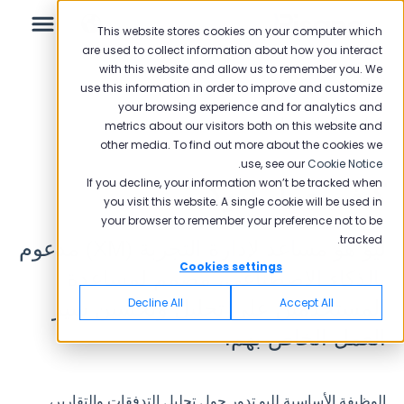
This website stores cookies on your computer which
are used to collect information about how you interact
with this website and allow us to remember you. We
Leo
use this information in order to improve and customize
your browsing experience and for analytics and
Leo
العودة إلى الصفحة الرئيسية
metrics about our visitors both on this website and
other media. To find out more about the cookies we
.
use, see our
Cookie Notice
دليل المبتدئين
If you decline, your information won’t be tracked when
كيف يعمل ليو؟
you visit this website. A single cookie will be used in
your browser to remember your preference not to be
tracked.
ليو هو مساعد لإدارة التجربة (XM) مدعوم
التقارير
Cookies settings
بالذكاء الاصطناعي، مصمم لمساعدة
التقارير لعام 2025
Decline All
Accept All
المستخدمين على تحليل وتحسين سير
العمل الخاص بهم.
التدفقات
الوظيفة الأساسية لليو تدور حول تحليل التدفقات والتقارير،